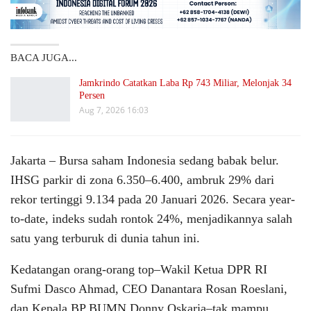
BACA JUGA...
Jamkrindo Catatkan Laba Rp 743 Miliar, Melonjak 34
Persen
Aug 7, 2026 16:03
Jakarta – Bursa saham Indonesia sedang babak belur.
IHSG parkir di zona 6.350–6.400, ambruk 29% dari
rekor tertinggi 9.134 pada 20 Januari 2026. Secara year-
to-date, indeks sudah rontok 24%, menjadikannya salah
satu yang terburuk di dunia tahun ini.
Kedatangan orang-orang top–Wakil Ketua DPR RI
Sufmi Dasco Ahmad, CEO Danantara Rosan Roeslani,
dan Kepala BP BUMN Donny Oskaria–tak mampu