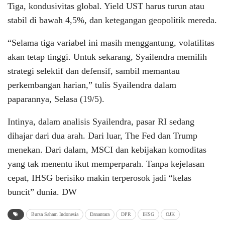
Tiga, kondusivitas global. Yield UST harus turun atau
stabil di bawah 4,5%, dan ketegangan geopolitik mereda.
“Selama tiga variabel ini masih menggantung, volatilitas
akan tetap tinggi. Untuk sekarang, Syailendra memilih
strategi selektif dan defensif, sambil memantau
perkembangan harian,” tulis Syailendra dalam
paparannya, Selasa (19/5).
Intinya, dalam analisis Syailendra, pasar RI sedang
dihajar dari dua arah. Dari luar, The Fed dan Trump
menekan. Dari dalam, MSCI dan kebijakan komoditas
yang tak menentu ikut memperparah. Tanpa kejelasan
cepat, IHSG berisiko makin terperosok jadi “kelas
buncit” dunia. DW
Bursa Saham Indonesia
Danantara
DPR
IHSG
OJK