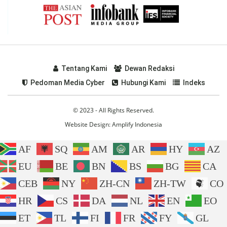
Tentang Kami
Dewan Redaksi
Pedoman Media Cyber
Hubungi Kami
Indeks
© 2023 - All Rights Reserved.
Website Design:
Amplify Indonesia
AF
SQ
AM
AR
HY
AZ
EU
BE
BN
BS
BG
CA
CEB
NY
ZH-CN
ZH-TW
CO
HR
CS
DA
NL
EN
EO
ET
TL
FI
FR
FY
GL