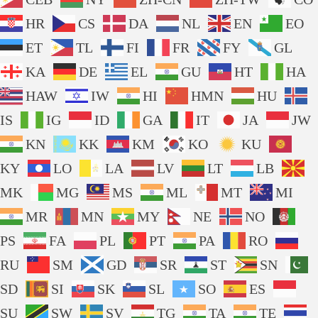
HR
CS
DA
NL
EN
EO
ET
TL
FI
FR
FY
GL
KA
DE
EL
GU
HT
HA
HAW
IW
HI
HMN
HU
IS
IG
ID
GA
IT
JA
JW
KN
KK
KM
KO
KU
KY
LO
LA
LV
LT
LB
MK
MG
MS
ML
MT
MI
MR
MN
MY
NE
NO
PS
FA
PL
PT
PA
RO
RU
SM
GD
SR
ST
SN
SD
SI
SK
SL
SO
ES
SU
SW
SV
TG
TA
TE