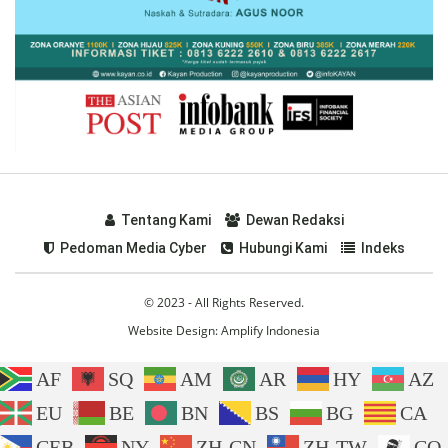
Tentang Kami
Dewan Redaksi
Pedoman Media Cyber
Hubungi Kami
Indeks
© 2023 - All Rights Reserved.
Website Design:
Amplify Indonesia
AF
SQ
AM
AR
HY
AZ
EU
BE
BN
BS
BG
CA
CEB
NY
ZH-CN
ZH-TW
CO