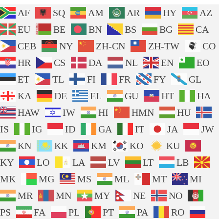
AF
SQ
AM
AR
HY
AZ
EU
BE
BN
BS
BG
CA
CEB
NY
ZH-CN
ZH-TW
CO
HR
CS
DA
NL
EN
EO
ET
TL
FI
FR
FY
GL
KA
DE
EL
GU
HT
HA
HAW
IW
HI
HMN
HU
IS
IG
ID
GA
IT
JA
JW
KN
KK
KM
KO
KU
KY
LO
LA
LV
LT
LB
MK
MG
MS
ML
MT
MI
MR
MN
MY
NE
NO
PS
FA
PL
PT
PA
RO