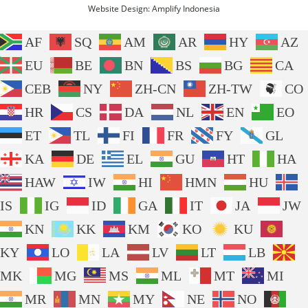
Website Design:
Amplify Indonesia
AF
SQ
AM
AR
HY
AZ
EU
BE
BN
BS
BG
CA
CEB
NY
ZH-CN
ZH-TW
CO
HR
CS
DA
NL
EN
EO
ET
TL
FI
FR
FY
GL
KA
DE
EL
GU
HT
HA
HAW
IW
HI
HMN
HU
IS
IG
ID
GA
IT
JA
JW
KN
KK
KM
KO
KU
KY
LO
LA
LV
LT
LB
MK
MG
MS
ML
MT
MI
MR
MN
MY
NE
NO