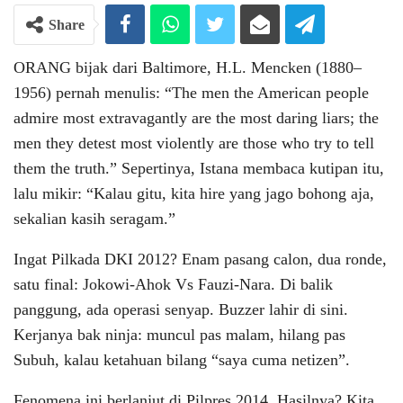
Share
ORANG bijak dari Baltimore, H.L. Mencken (1880–
1956) pernah menulis: “The men the American people
admire most extravagantly are the most daring liars; the
men they detest most violently are those who try to tell
them the truth.” Sepertinya, Istana membaca kutipan itu,
lalu mikir: “Kalau gitu, kita hire yang jago bohong aja,
sekalian kasih seragam.”
Ingat Pilkada DKI 2012? Enam pasang calon, dua ronde,
satu final: Jokowi-Ahok Vs Fauzi-Nara. Di balik
panggung, ada operasi senyap. Buzzer lahir di sini.
Kerjanya bak ninja: muncul pas malam, hilang pas
Subuh, kalau ketahuan bilang “saya cuma netizen”.
Fenomena ini berlanjut di Pilpres 2014. Hasilnya? Kita