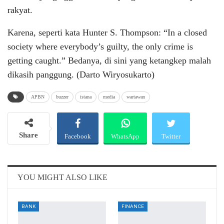
rakyat.
Karena, seperti kata Hunter S. Thompson: “In a closed
society where everybody’s guilty, the only crime is
getting caught.” Bedanya, di sini yang ketangkep malah
dikasih panggung. (Darto Wiryosukarto)
APBN
buzzer
istana
media
wartawan
Share
Facebook
WhatsApp
Twitter
Email
Telegram
YOU MIGHT ALSO LIKE
BANK
FINANCE