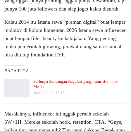
yang nggak punya printing, nggak punya newsroom, tapi
punya 100 juta followers dan siap joget kalau disuruh.
Kalau 2014 itu Istana sewa “preman digital” buat lempar
molotov di kolom komentar, 2026 Istana sewa influencer
buat lempar filter beauty ke kebijakan. Yang penting
muka pemerintah glowing, jerawat utang sama skandal
bisa ditutup foundation FYP.
BACA JUGA...
Perlunya Rancangan Regulasi yang Futuristic ‘Tuk
Media
Nov 30, 2023 16:18
Masalahnya, influencer ini nggak pernah sekolah
5W+1H. Mereka sekolah hook, retention, CTA. “Guys,
kalian tim yang mana nih? Tim yang dukung Bapak atau