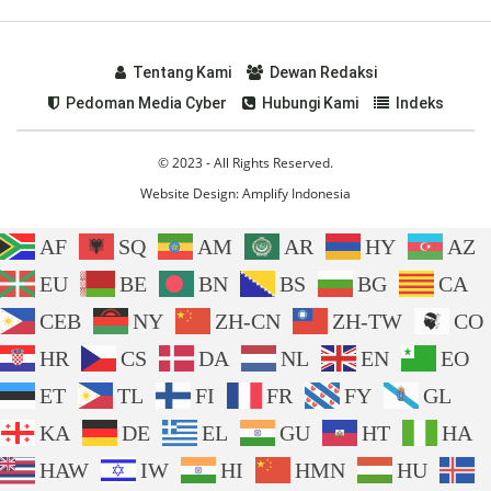
Tentang Kami
Dewan Redaksi
Pedoman Media Cyber
Hubungi Kami
Indeks
© 2023 - All Rights Reserved.
Website Design:
Amplify Indonesia
AF
SQ
AM
AR
HY
AZ
EU
BE
BN
BS
BG
CA
CEB
NY
ZH-CN
ZH-TW
CO
HR
CS
DA
NL
EN
EO
ET
TL
FI
FR
FY
GL
KA
DE
EL
GU
HT
HA
HAW
IW
HI
HMN
HU