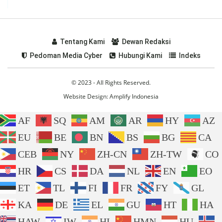
Tentang Kami
Dewan Redaksi
Pedoman Media Cyber
Hubungi Kami
Indeks
© 2023 - All Rights Reserved.
Website Design:
Amplify Indonesia
AF
SQ
AM
AR
HY
AZ
EU
BE
BN
BS
BG
CA
CEB
NY
ZH-CN
ZH-TW
CO
HR
CS
DA
NL
EN
EO
ET
TL
FI
FR
FY
GL
KA
DE
EL
GU
HT
HA
HAW
IW
HI
HMN
HU