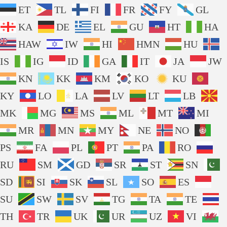
ET
TL
FI
FR
FY
GL
KA
DE
EL
GU
HT
HA
HAW
IW
HI
HMN
HU
IS
IG
ID
GA
IT
JA
JW
KN
KK
KM
KO
KU
KY
LO
LA
LV
LT
LB
MK
MG
MS
ML
MT
MI
MR
MN
MY
NE
NO
PS
FA
PL
PT
PA
RO
RU
SM
GD
SR
ST
SN
SD
SI
SK
SL
SO
ES
SU
SW
SV
TG
TA
TE
TH
TR
UK
UR
UZ
VI