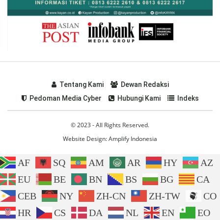
Tentang Kami
Dewan Redaksi
Pedoman Media Cyber
Hubungi Kami
Indeks
© 2023 - All Rights Reserved.
Website Design:
Amplify Indonesia
AF
SQ
AM
AR
HY
AZ
EU
BE
BN
BS
BG
CA
CEB
NY
ZH-CN
ZH-TW
CO
HR
CS
DA
NL
EN
EO