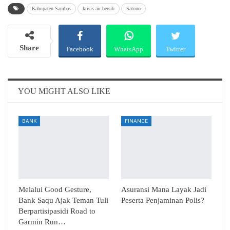
Kabupaten Sambas
krisis air bersih
Satono
Share
Facebook
WhatsApp
Twitter
Email
Telegram
YOU MIGHT ALSO LIKE
BANK
FINANCE
Melalui Good Gesture,
Asuransi Mana Layak Jadi
Bank Saqu Ajak Teman Tuli
Peserta Penjaminan Polis?
Berpartisipasidi Road to
Garmin Run…