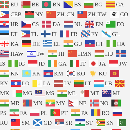
EU
BE
BN
BS
BG
CA
CEB
NY
ZH-CN
ZH-TW
CO
HR
CS
DA
NL
EN
EO
ET
TL
FI
FR
FY
GL
KA
DE
EL
GU
HT
HA
HAW
IW
HI
HMN
HU
IS
IG
ID
GA
IT
JA
JW
KN
KK
KM
KO
KU
KY
LO
LA
LV
LT
LB
MK
MG
MS
ML
MT
MI
MR
MN
MY
NE
NO
PS
FA
PL
PT
PA
RO
RU
SM
GD
SR
ST
SN