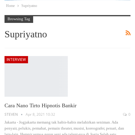
Home
Supriyatno
Browsing Tag
Supriyatno
INTERVIEW
Cara Nano Tirto Hipnotis Bankir
STEVEN
Apr 8, 2021 10:32
0
Jakarta - Jogjakarta memang tak habis-habis melahirkan seniman. Ada
penyair, pelukis, pemahat, pemain theater, musisi, koreografer, penari, dan
lain-lain. Hampir semua genre seni ada talent-nya di Jogja.Salah satu