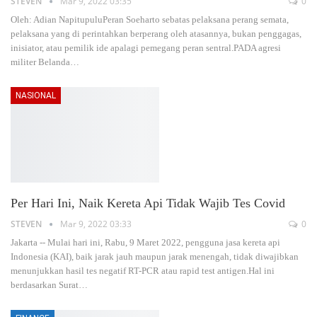
STEVEN
Mar 9, 2022 03:35
0
Oleh: Adian NapitupuluPeran Soeharto sebatas pelaksana perang semata,
pelaksana yang di perintahkan berperang oleh atasannya, bukan penggagas,
inisiator, atau pemilik ide apalagi pemegang peran sentral.PADA agresi
militer Belanda…
NASIONAL
Per Hari Ini, Naik Kereta Api Tidak Wajib Tes Covid
STEVEN
Mar 9, 2022 03:33
0
Jakarta -- Mulai hari ini, Rabu, 9 Maret 2022, pengguna jasa kereta api
Indonesia (KAI), baik jarak jauh maupun jarak menengah, tidak diwajibkan
menunjukkan hasil tes negatif RT-PCR atau rapid test antigen.Hal ini
berdasarkan Surat…