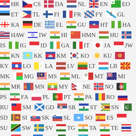
HR
CS
DA
NL
EN
EO
ET
TL
FI
FR
FY
GL
KA
DE
EL
GU
HT
HA
HAW
IW
HI
HMN
HU
IS
IG
ID
GA
IT
JA
JW
KN
KK
KM
KO
KU
KY
LO
LA
LV
LT
LB
MK
MG
MS
ML
MT
MI
MR
MN
MY
NE
NO
PS
FA
PL
PT
PA
RO
RU
SM
GD
SR
ST
SN
SD
SI
SK
SL
SO
ES
SU
SW
SV
TG
TA
TE