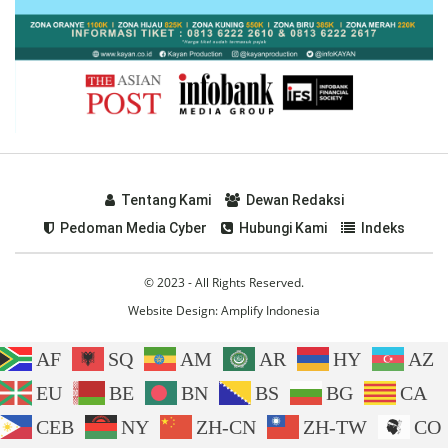
Tentang Kami
Dewan Redaksi
Pedoman Media Cyber
Hubungi Kami
Indeks
© 2023 - All Rights Reserved.
Website Design:
Amplify Indonesia
AF
SQ
AM
AR
HY
AZ
EU
BE
BN
BS
BG
CA
CEB
NY
ZH-CN
ZH-TW
CO