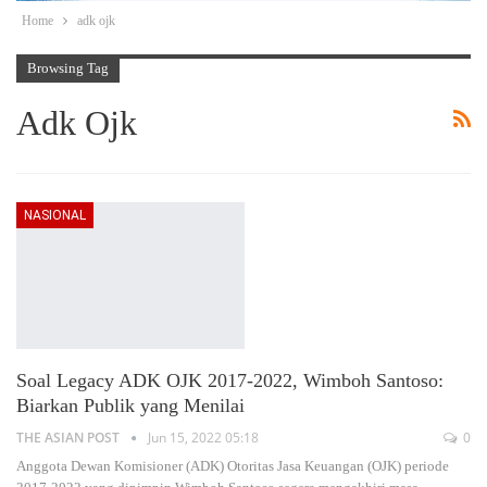
Home
adk ojk
Browsing Tag
Adk Ojk
NASIONAL
Soal Legacy ADK OJK 2017-2022, Wimboh Santoso:
Biarkan Publik yang Menilai
THE ASIAN POST
Jun 15, 2022 05:18
0
Anggota Dewan Komisioner (ADK) Otoritas Jasa Keuangan (OJK) periode