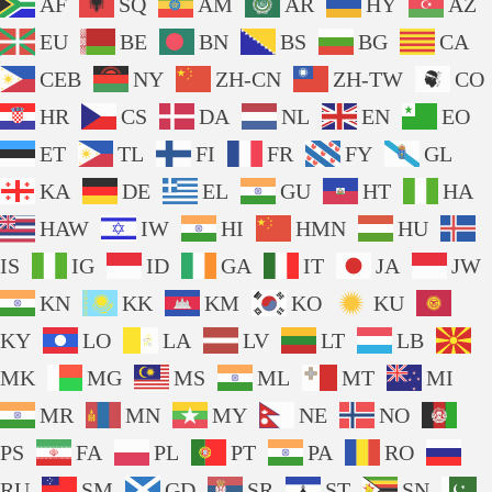
AF
SQ
AM
AR
HY
AZ
EU
BE
BN
BS
BG
CA
CEB
NY
ZH-CN
ZH-TW
CO
HR
CS
DA
NL
EN
EO
ET
TL
FI
FR
FY
GL
KA
DE
EL
GU
HT
HA
HAW
IW
HI
HMN
HU
IS
IG
ID
GA
IT
JA
JW
KN
KK
KM
KO
KU
KY
LO
LA
LV
LT
LB
MK
MG
MS
ML
MT
MI
MR
MN
MY
NE
NO
PS
FA
PL
PT
PA
RO
RU
SM
GD
SR
ST
SN