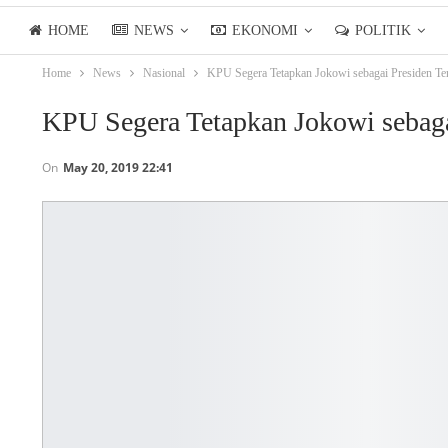
HOME
NEWS
EKONOMI
POLITIK
Home
News
Nasional
KPU Segera Tetapkan Jokowi sebagai Presiden Ter
LIFESTYLE
ASIANPOSTTV
KPU Segera Tetapkan Jokowi sebagai
On
May 20, 2019 22:41