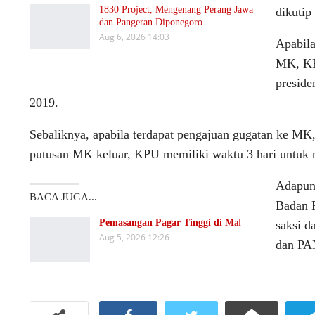
1830 Project, Mengenang Perang Jawa
dikutip
dan Pangeran Diponegoro
Aug 6, 2026 14:03
Apabila
MK, KP
preside
2019.
Sebaliknya, apabila terdapat pengajuan gugatan ke M
putusan MK keluar, KPU memiliki waktu 3 hari untuk m
Adapun 
BACA JUGA...
Badan 
Pemasangan Pagar Tinggi di M
al
saksi d
Aug 5, 2026 12:26
dan PAN