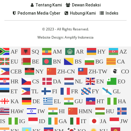
Tentang Kami
Dewan Redaksi
Pedoman Media Cyber
Hubungi Kami
Indeks
© 2023 - All Rights Reserved.
Website Design:
Amplify Indonesia
AF
SQ
AM
AR
HY
AZ
EU
BE
BN
BS
BG
CA
CEB
NY
ZH-CN
ZH-TW
CO
HR
CS
DA
NL
EN
EO
ET
TL
FI
FR
FY
GL
KA
DE
EL
GU
HT
HA
HAW
IW
HI
HMN
HU
IS
IG
ID
GA
IT
JA
JW