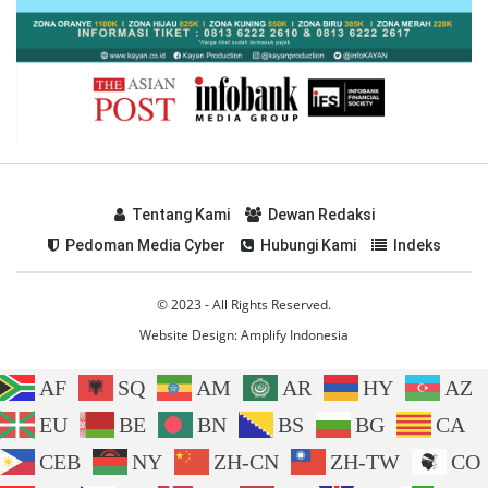
Tentang Kami
Dewan Redaksi
Pedoman Media Cyber
Hubungi Kami
Indeks
© 2023 - All Rights Reserved.
Website Design:
Amplify Indonesia
AF
SQ
AM
AR
HY
AZ
EU
BE
BN
BS
BG
CA
CEB
NY
ZH-CN
ZH-TW
CO