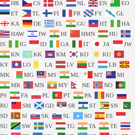
HR
CS
DA
NL
EN
EO
ET
TL
FI
FR
FY
GL
KA
DE
EL
GU
HT
HA
HAW
IW
HI
HMN
HU
IS
IG
ID
GA
IT
JA
JW
KN
KK
KM
KO
KU
KY
LO
LA
LV
LT
LB
MK
MG
MS
ML
MT
MI
MR
MN
MY
NE
NO
PS
FA
PL
PT
PA
RO
RU
SM
GD
SR
ST
SN
SD
SI
SK
SL
SO
ES
SU
SW
SV
TG
TA
TE