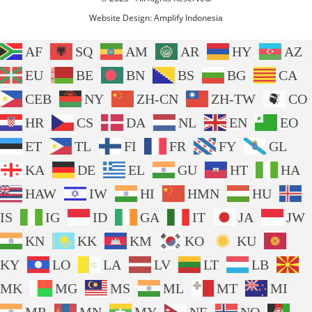
Website Design:
Amplify Indonesia
AF
SQ
AM
AR
HY
AZ
EU
BE
BN
BS
BG
CA
CEB
NY
ZH-CN
ZH-TW
CO
HR
CS
DA
NL
EN
EO
ET
TL
FI
FR
FY
GL
KA
DE
EL
GU
HT
HA
HAW
IW
HI
HMN
HU
IS
IG
ID
GA
IT
JA
JW
KN
KK
KM
KO
KU
KY
LO
LA
LV
LT
LB
MK
MG
MS
ML
MT
MI
MR
MN
MY
NE
NO