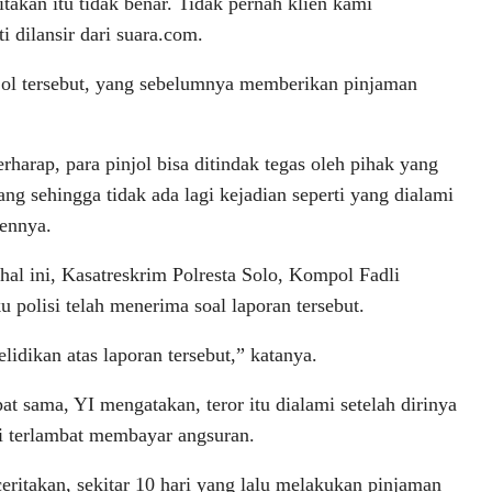
akan itu tidak benar. Tidak pernah klien kami
i dilansir dari suara.com.
injol tersebut, yang sebelumnya memberikan pinjaman
rharap, para pinjol bisa ditindak tegas oleh pihak yang
ng sehingga tidak ada lagi kejadian seperti yang dialami
iennya.
 hal ini, Kasatreskrim Polresta Solo, Kompol Fadli
 polisi telah menerima soal laporan tersebut.
idikan atas laporan tersebut,” katanya.
at sama, YI mengatakan, teror itu dialami setelah dirinya
i terlambat membayar angsuran.
eritakan, sekitar 10 hari yang lalu melakukan pinjaman