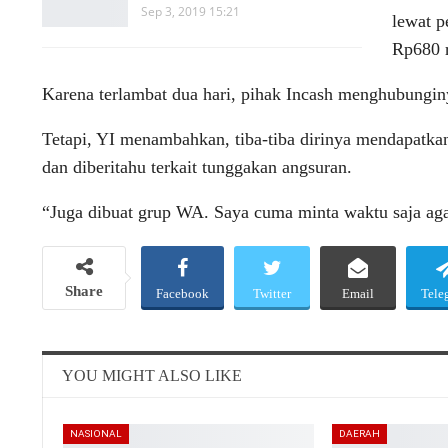
Sep 3, 2019 15:21
lewat p
Rp680 r
Karena terlambat dua hari, pihak Incash menghubungi
Tetapi, YI menambahkan, tiba-tiba dirinya mendapatkan
dan diberitahu terkait tunggakan angsuran.
“Juga dibuat grup WA. Saya cuma minta waktu saja aga
Share
Facebook
Twitter
Email
Tele
YOU MIGHT ALSO LIKE
NASIONAL
DAERAH