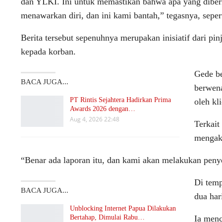
dan YLKI. Ini untuk memastikan bahwa apa yang diberit
menawarkan diri, dan ini kami bantah,” tegasnya, sepert
Berita tersebut sepenuhnya merupakan inisiatif dari p
kepada korban.
Gede be
BACA JUGA...
berwena
PT Rintis Sejahtera Hadirkan Prima
oleh kl
Awards 2026 dengan…
Aug 4, 2026 22:48
Terkait
mengaku
“Benar ada laporan itu, dan kami akan melakukan penyel
Di temp
BACA JUGA...
dua har
Unblocking Internet Papua Dilakukan
Bertahap, Dimulai Rabu…
Ia menc