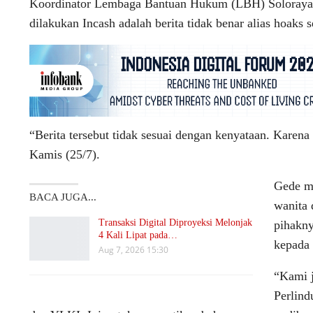
Koordinator Lembaga Bantuan Hukum (LBH) Soloraya,
dilakukan Incash adalah berita tidak benar alias hoaks
“Berita tersebut tidak sesuai dengan kenyataan. Karen
Kamis (25/7).
Gede me
BACA JUGA...
wanita 
Transaksi Digital Diproyeksi Melonjak
pihakny
4 Kali Lipat pada…
kepada 
Aug 7, 2026 15:30
“Kami 
Perlin