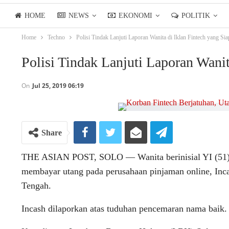
HOME
NEWS
EKONOMI
POLITIK
Home
Techno
Polisi Tindak Lanjuti Laporan Wanita di Iklan Fintech yang Sia
LIFESTYLE
ASIANPOSTTV
Polisi Tindak Lanjuti Laporan Wanit
On
Jul 25, 2019 06:19
Share
THE ASIAN POST, SOLO — Wanita berinisial YI (51), y
membayar utang pada perusahaan pinjaman online, Inca
Tengah.
Incash dilaporkan atas tuduhan pencemaran nama baik.