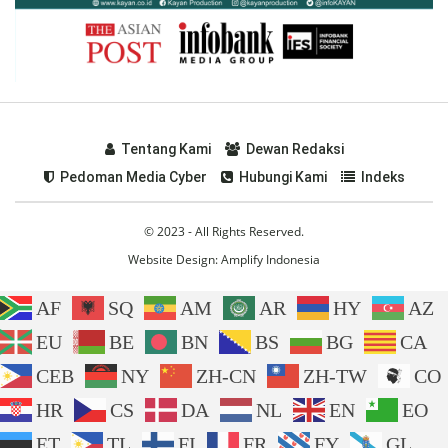
Tentang Kami
Dewan Redaksi
Pedoman Media Cyber
Hubungi Kami
Indeks
© 2023 - All Rights Reserved.
Website Design:
Amplify Indonesia
AF
SQ
AM
AR
HY
AZ
EU
BE
BN
BS
BG
CA
CEB
NY
ZH-CN
ZH-TW
CO
HR
CS
DA
NL
EN
EO
ET
TL
FI
FR
FY
GL