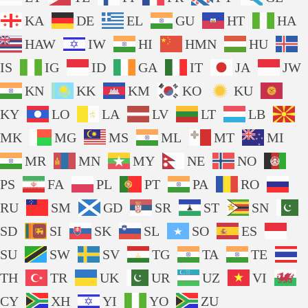
KA
DE
EL
GU
HT
HA
HAW
IW
HI
HMN
HU
IS
IG
ID
GA
IT
JA
JW
KN
KK
KM
KO
KU
KY
LO
LA
LV
LT
LB
MK
MG
MS
ML
MT
MI
MR
MN
MY
NE
NO
PS
FA
PL
PT
PA
RO
RU
SM
GD
SR
ST
SN
SD
SI
SK
SL
SO
ES
SU
SW
SV
TG
TA
TE
TH
TR
UK
UR
UZ
VI
CY
XH
YI
YO
ZU