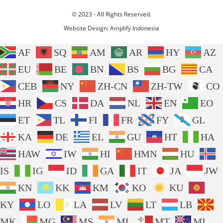
© 2023 - All Rights Reserved.
Website Design:
Amplify Indonesia
AF
SQ
AM
AR
HY
AZ
EU
BE
BN
BS
BG
CA
CEB
NY
ZH-CN
ZH-TW
CO
HR
CS
DA
NL
EN
EO
ET
TL
FI
FR
FY
GL
KA
DE
EL
GU
HT
HA
HAW
IW
HI
HMN
HU
IS
IG
ID
GA
IT
JA
JW
KN
KK
KM
KO
KU
KY
LO
LA
LV
LT
LB
MK
MG
MS
ML
MT
MI