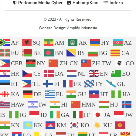
Pedoman Media Cyber
Hubungi Kami
Indeks
© 2023 - All Rights Reserved.
Website Design:
Amplify Indonesia
AF
SQ
AM
AR
HY
AZ
EU
BE
BN
BS
BG
CA
CEB
NY
ZH-CN
ZH-TW
CO
HR
CS
DA
NL
EN
EO
ET
TL
FI
FR
FY
GL
KA
DE
EL
GU
HT
HA
HAW
IW
HI
HMN
HU
IS
IG
ID
GA
IT
JA
JW
KN
KK
KM
KO
KU
KY
LO
LA
LV
LT
LB