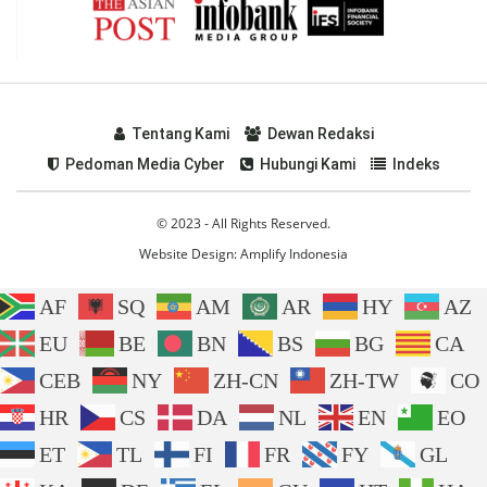
Tentang Kami
Dewan Redaksi
Pedoman Media Cyber
Hubungi Kami
Indeks
© 2023 - All Rights Reserved.
Website Design:
Amplify Indonesia
AF
SQ
AM
AR
HY
AZ
EU
BE
BN
BS
BG
CA
CEB
NY
ZH-CN
ZH-TW
CO
HR
CS
DA
NL
EN
EO
ET
TL
FI
FR
FY
GL