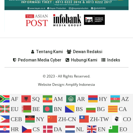
Tentang Kami
Dewan Redaksi
Pedoman Media Cyber
Hubungi Kami
Indeks
© 2023 - All Rights Reserved.
Website Design:
Amplify Indonesia
AF
SQ
AM
AR
HY
AZ
EU
BE
BN
BS
BG
CA
CEB
NY
ZH-CN
ZH-TW
CO
HR
CS
DA
NL
EN
EO