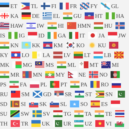
ET
TL
FI
FR
FY
GL
KA
DE
EL
GU
HT
HA
HAW
IW
HI
HMN
HU
IS
IG
ID
GA
IT
JA
JW
KN
KK
KM
KO
KU
KY
LO
LA
LV
LT
LB
MK
MG
MS
ML
MT
MI
MR
MN
MY
NE
NO
PS
FA
PL
PT
PA
RO
RU
SM
GD
SR
ST
SN
SD
SI
SK
SL
SO
ES
SU
SW
SV
TG
TA
TE
TH
TR
UK
UR
UZ
VI