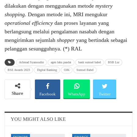
dilakukan dengan menggunakan metode
mystery
shopping
. Dengan metode ini, MRI mengukur
operational efficiency
dan proses layanan yang
berlangsung melalui pengalaman nasabah dengan
mengirimkan sejumlah
shopper
yang bertindak sebagai
pelanggan sesungguhnya. (*) RAL
Achmad Syamsudin
agen laku pandai
bank sumsel babel
BSB Lur
BSE Awards 2023
Digital Banking
OJK
Sumsel Babel
Share
Facebook
WhatsApp
Twitter
Email
Telegram
YOU MIGHT ALSO LIKE
EKONOMI
FINANCE