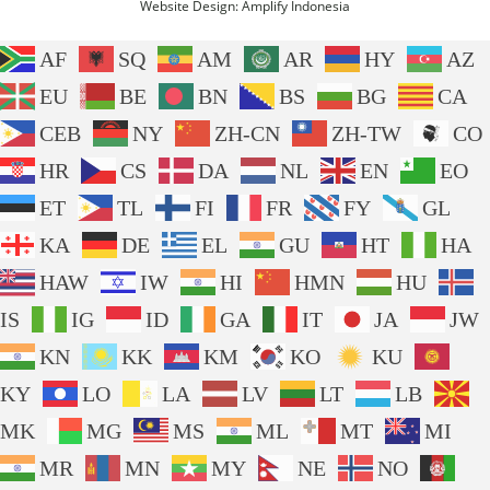
Website Design:
Amplify Indonesia
AF
SQ
AM
AR
HY
AZ
EU
BE
BN
BS
BG
CA
CEB
NY
ZH-CN
ZH-TW
CO
HR
CS
DA
NL
EN
EO
ET
TL
FI
FR
FY
GL
KA
DE
EL
GU
HT
HA
HAW
IW
HI
HMN
HU
IS
IG
ID
GA
IT
JA
JW
KN
KK
KM
KO
KU
KY
LO
LA
LV
LT
LB
MK
MG
MS
ML
MT
MI
MR
MN
MY
NE
NO