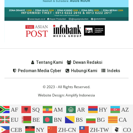
Tentang Kami
Dewan Redaksi
Pedoman Media Cyber
Hubungi Kami
Indeks
© 2023 - All Rights Reserved.
Website Design:
Amplify Indonesia
AF
SQ
AM
AR
HY
AZ
EU
BE
BN
BS
BG
CA
CEB
NY
ZH-CN
ZH-TW
CO