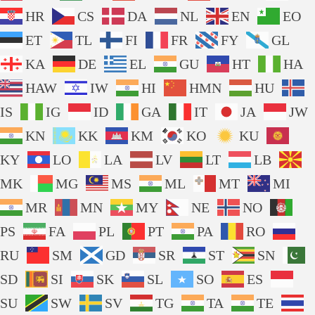
HR
CS
DA
NL
EN
EO
ET
TL
FI
FR
FY
GL
KA
DE
EL
GU
HT
HA
HAW
IW
HI
HMN
HU
IS
IG
ID
GA
IT
JA
JW
KN
KK
KM
KO
KU
KY
LO
LA
LV
LT
LB
MK
MG
MS
ML
MT
MI
MR
MN
MY
NE
NO
PS
FA
PL
PT
PA
RO
RU
SM
GD
SR
ST
SN
SD
SI
SK
SL
SO
ES
SU
SW
SV
TG
TA
TE