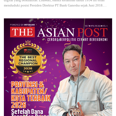
digital yang berkualitas. Lisawati, bankir kelahiran tahun 1954 ini telah
menduduki posisi Presiden Direktur PT Bank Ganesha sejak Juni 2018.…