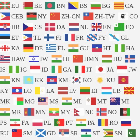
EU
BE
BN
BS
BG
CA
CEB
NY
ZH-CN
ZH-TW
CO
HR
CS
DA
NL
EN
EO
ET
TL
FI
FR
FY
GL
KA
DE
EL
GU
HT
HA
HAW
IW
HI
HMN
HU
IS
IG
ID
GA
IT
JA
JW
KN
KK
KM
KO
KU
KY
LO
LA
LV
LT
LB
MK
MG
MS
ML
MT
MI
MR
MN
MY
NE
NO
PS
FA
PL
PT
PA
RO
RU
SM
GD
SR
ST
SN