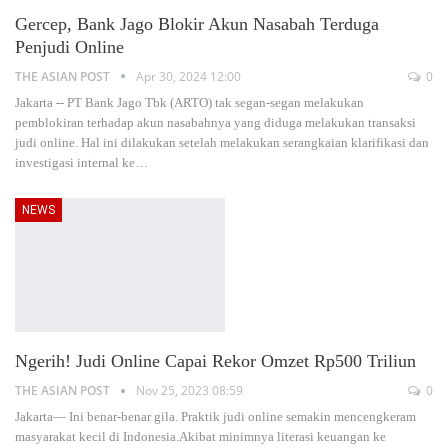
Gercep, Bank Jago Blokir Akun Nasabah Terduga
Penjudi Online
THE ASIAN POST
Apr 30, 2024 12:00
0
Jakarta -- PT Bank Jago Tbk (ARTO) tak segan-segan melakukan
pemblokiran terhadap akun nasabahnya yang diduga melakukan transaksi
judi online. Hal ini dilakukan setelah melakukan serangkaian klarifikasi dan
investigasi internal ke
…
NEWS
Ngerih! Judi Online Capai Rekor Omzet Rp500 Triliun
THE ASIAN POST
Nov 25, 2023 08:59
0
Jakarta— Ini benar-benar gila. Praktik judi online semakin mencengkeram
masyarakat kecil di Indonesia.Akibat minimnya literasi keuangan ke