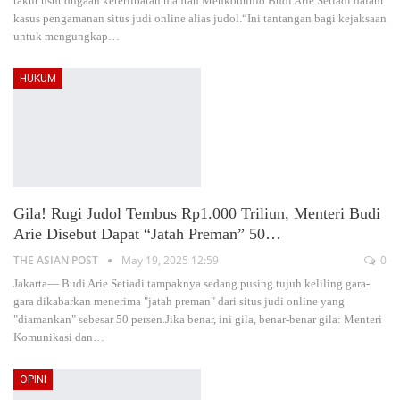
takut usut dugaan keterlibatan mantan Menkominfo Budi Arie Setiadi dalam
kasus pengamanan situs judi online alias judol.“Ini tantangan bagi kejaksaan
untuk mengungkap
…
HUKUM
Gila! Rugi Judol Tembus Rp1.000 Triliun, Menteri Budi
Arie Disebut Dapat “Jatah Preman” 50…
THE ASIAN POST
May 19, 2025 12:59
0
Jakarta— Budi Arie Setiadi tampaknya sedang pusing tujuh keliling gara-
gara dikabarkan menerima "jatah preman" dari situs judi online yang
"diamankan" sebesar 50 persen.Jika benar, ini gila, benar-benar gila: Menteri
Komunikasi dan
…
OPINI