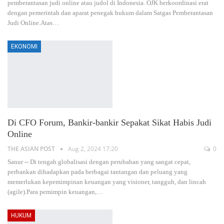
pemberantasan judi online atau judol di Indonesia. OJK berkoordinasi erat
dengan pemerintah dan aparat penegak hukum dalam Satgas Pemberantasan
Judi Online.Atas
…
EKONOMI
Di CFO Forum, Bankir-bankir Sepakat Sikat Habis Judi
Online
THE ASIAN POST
Aug 2, 2024 17:20
0
Sanur -- Di tengah globalisasi dengan perubahan yang sangat cepat,
perbankan dihadapkan pada berbagai tantangan dan peluang yang
memerlukan kepemimpinan keuangan yang visioner, tangguh, dan lincah
(agile).Para pemimpin keuangan,
…
HUKUM