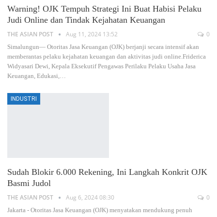
Warning! OJK Tempuh Strategi Ini Buat Habisi Pelaku
Judi Online dan Tindak Kejahatan Keuangan
THE ASIAN POST
Aug 11, 2024 13:52
0
Simalungun— Otoritas Jasa Keuangan (OJK) berjanji secara intensif akan
memberantas pelaku kejahatan keuangan dan aktivitas judi online.Friderica
Widyasari Dewi, Kepala Eksekutif Pengawas Perilaku Pelaku Usaha Jasa
Keuangan, Edukasi,
…
INDUSTRI
Sudah Blokir 6.000 Rekening, Ini Langkah Konkrit OJK
Basmi Judol
THE ASIAN POST
Aug 6, 2024 08:30
0
Jakarta - Otoritas Jasa Keuangan (OJK) menyatakan mendukung penuh