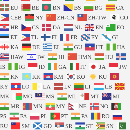
EU
BE
BN
BS
BG
CA
CEB
NY
ZH-CN
ZH-TW
CO
HR
CS
DA
NL
EN
EO
ET
TL
FI
FR
FY
GL
KA
DE
EL
GU
HT
HA
HAW
IW
HI
HMN
HU
IS
IG
ID
GA
IT
JA
JW
KN
KK
KM
KO
KU
KY
LO
LA
LV
LT
LB
MK
MG
MS
ML
MT
MI
MR
MN
MY
NE
NO
PS
FA
PL
PT
PA
RO
RU
SM
GD
SR
ST
SN