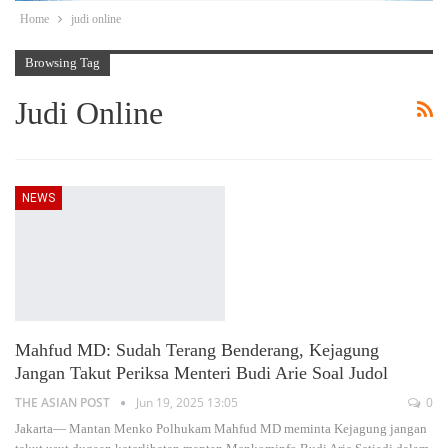
Home
judi online
Browsing Tag
Judi Online
NEWS
Mahfud MD: Sudah Terang Benderang, Kejagung
Jangan Takut Periksa Menteri Budi Arie Soal Judol
THE ASIAN POST
Jun 19, 2025 13:05
0
Jakarta— Mantan Menko Polhukam Mahfud MD meminta Kejagung jangan