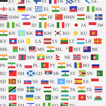
ET
TL
FI
FR
FY
GL
KA
DE
EL
GU
HT
HA
HAW
IW
HI
HMN
HU
IS
IG
ID
GA
IT
JA
JW
KN
KK
KM
KO
KU
KY
LO
LA
LV
LT
LB
MK
MG
MS
ML
MT
MI
MR
MN
MY
NE
NO
PS
FA
PL
PT
PA
RO
RU
SM
GD
SR
ST
SN
SD
SI
SK
SL
SO
ES
SU
SW
SV
TG
TA
TE
TH
TR
UK
UR
UZ
VI
CY
XH
YI
YO
ZU