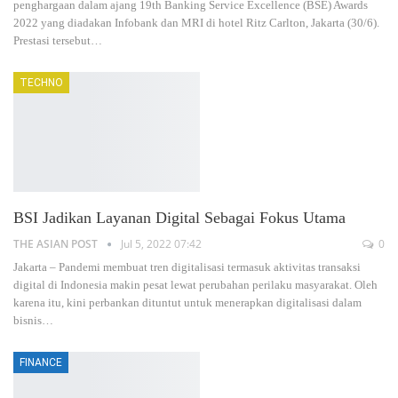
penghargaan dalam ajang 19th Banking Service Excellence (BSE) Awards
2022 yang diadakan Infobank dan MRI di hotel Ritz Carlton, Jakarta (30/6).
Prestasi tersebut…
TECHNO
BSI Jadikan Layanan Digital Sebagai Fokus Utama
THE ASIAN POST
Jul 5, 2022 07:42
0
Jakarta – Pandemi membuat tren digitalisasi termasuk aktivitas transaksi
digital di Indonesia makin pesat lewat perubahan perilaku masyarakat. Oleh
karena itu, kini perbankan dituntut untuk menerapkan digitalisasi dalam
bisnis…
FINANCE