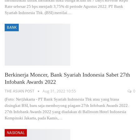
memutuskan untuk menaikan suku bunga acuan BI 7 Days Reverse Repo
Rate sebesar 25 bps menjadi 3,75% di periode Agustus 2022. PT Bank
Syariah Indonesia Tbk. (BSI) menilai
…
BANK
Berkinerja Moncer, Bank Syariah Indonesia Sabet 27th
Infobank Awards 2022
THE ASIAN POST
Aug 31, 2022 10:55
0
(Foto: Net)Jakarta - PT Bank Syariah Indonesia Tbk atau yang biasa
disingkat BSI, baru saja memboyong piagam 27th Infobank Awards 2022.
27th Infobank Awards 2022 yang diadakan di Ballroom Hotel Indonesia
Kempinski Jakarta, pada Kamis,
…
NASIONAL