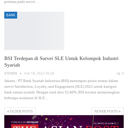
pertama pada survei…
BANK
BSI Terdepan di Survei SLE Untuk Kelompok Industri
Syariah
STEVEN
Feb 18, 2022 06:28
0
Jakarta - PT Bank Syariah Indonesia (BSI) menempati posisi teratas dalam
survei Satisfaction, Loyalty, and Engagement (SLE) 2022 untuk kategori
bank umum syariah. Dengan total skor 52,46%, BSI tercatat memenangkan
beberapa nominasi di SLE…
OLDER POSTS
NEWER POSTS