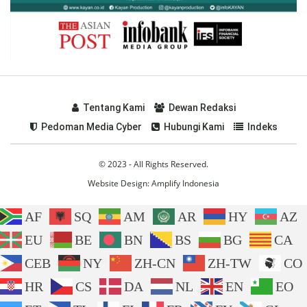
Tentang Kami
Dewan Redaksi
Pedoman Media Cyber
Hubungi Kami
Indeks
© 2023 - All Rights Reserved.
Website Design:
Amplify Indonesia
AF
SQ
AM
AR
HY
AZ
EU
BE
BN
BS
BG
CA
CEB
NY
ZH-CN
ZH-TW
CO
HR
CS
DA
NL
EN
EO