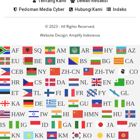
Tentang Kami
Dewan Redaksi
Pedoman Media Cyber
Hubungi Kami
Indeks
© 2023 - All Rights Reserved.
Website Design:
Amplify Indonesia
AF
SQ
AM
AR
HY
AZ
EU
BE
BN
BS
BG
CA
CEB
NY
ZH-CN
ZH-TW
CO
HR
CS
DA
NL
EN
EO
ET
TL
FI
FR
FY
GL
KA
DE
EL
GU
HT
HA
HAW
IW
HI
HMN
HU
IS
IG
ID
GA
IT
JA
JW
KN
KK
KM
KO
KU