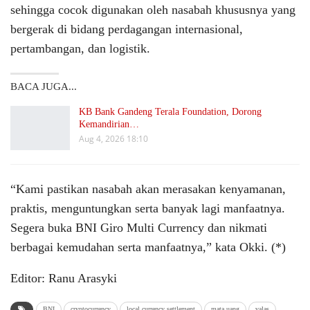
sehingga cocok digunakan oleh nasabah khususnya yang
bergerak di bidang perdagangan internasional,
pertambangan, dan logistik.
BACA JUGA...
KB Bank Gandeng Terala Foundation, Dorong
Kemandirian…
Aug 4, 2026 18:10
“Kami pastikan nasabah akan merasakan kenyamanan,
praktis, menguntungkan serta banyak lagi manfaatnya.
Segera buka BNI Giro Multi Currency dan nikmati
berbagai kemudahan serta manfaatnya,” kata Okki. (*)
Editor: Ranu Arasyki
BNI
cryptocurrency
local currency settlement
mata uang
valas