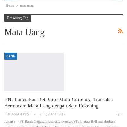
Home
mata uang
Browsing Tag
Mata Uang
BANK
BNI Luncurkan BNI Giro Multi Currency, Transaksi
Bermacam Mata Uang dengan Satu Rekening
THE ASIAN POST
Jan 5, 2023 13:12
0
Jakarta— PT Bank Negara Indonesia (Persero) Tbk. atau BNI melakukan