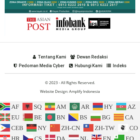
Tentang Kami
Dewan Redaksi
Pedoman Media Cyber
Hubungi Kami
Indeks
© 2023 - All Rights Reserved.
Website Design:
Amplify Indonesia
AF
SQ
AM
AR
HY
AZ
EU
BE
BN
BS
BG
CA
CEB
NY
ZH-CN
ZH-TW
CO
HR
CS
DA
NL
EN
EO