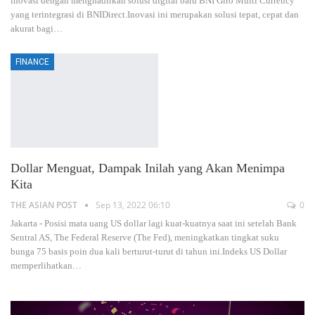
inovasi dengan menghadirkan solusi digital baru BNI Giro Multi Currency
yang terintegrasi di BNIDirect.Inovasi ini merupakan solusi tepat, cepat dan
akurat bagi
…
FINANCE
Dollar Menguat, Dampak Inilah yang Akan Menimpa
Kita
THE ASIAN POST
Sep 13, 2022 06:10
0
Jakarta - Posisi mata uang US dollar lagi kuat-kuatnya saat ini setelah Bank
Sentral AS, The Federal Reserve (The Fed), meningkatkan tingkat suku
bunga 75 basis poin dua kali berturut-turut di tahun ini.Indeks US Dollar
memperlihatkan
…