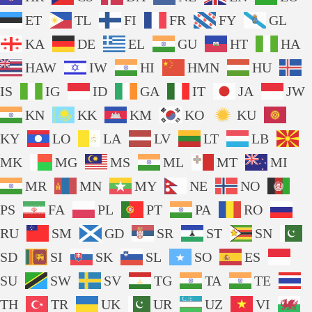
ET
TL
FI
FR
FY
GL
KA
DE
EL
GU
HT
HA
HAW
IW
HI
HMN
HU
IS
IG
ID
GA
IT
JA
JW
KN
KK
KM
KO
KU
KY
LO
LA
LV
LT
LB
MK
MG
MS
ML
MT
MI
MR
MN
MY
NE
NO
PS
FA
PL
PT
PA
RO
RU
SM
GD
SR
ST
SN
SD
SI
SK
SL
SO
ES
SU
SW
SV
TG
TA
TE
TH
TR
UK
UR
UZ
VI