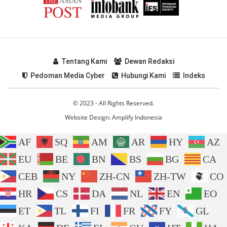
Tentang Kami
Dewan Redaksi
Pedoman Media Cyber
Hubungi Kami
Indeks
© 2023 - All Rights Reserved.
Website Design:
Amplify Indonesia
AF
SQ
AM
AR
HY
AZ
EU
BE
BN
BS
BG
CA
CEB
NY
ZH-CN
ZH-TW
CO
HR
CS
DA
NL
EN
EO
ET
TL
FI
FR
FY
GL