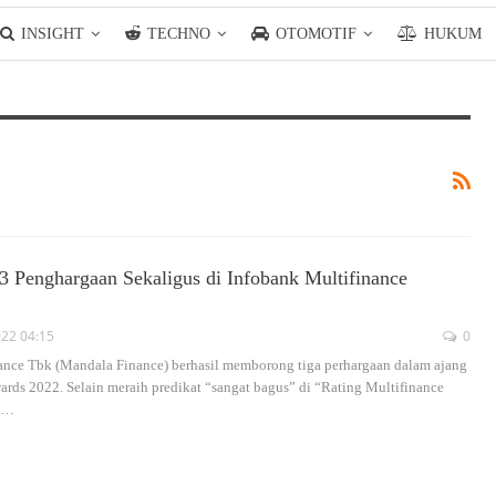
INSIGHT
TECHNO
OTOMOTIF
HUKUM
3 Penghargaan Sekaligus di Infobank Multifinance
022 04:15
0
ance Tbk (Mandala Finance) berhasil memborong tiga perhargaan dalam ajang
ards 2022. Selain meraih predikat “sangat bagus” di “Rating Multifinance
…