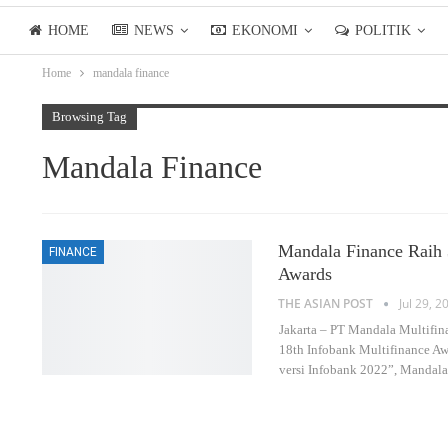
HOME
NEWS
EKONOMI
POLITIK
Home
mandala finance
LIFESTYLE
ASIANPOSTTV
Browsing Tag
Mandala Finance
Mandala Finance Raih 
FINANCE
Awards
THE ASIAN POST
Jul 29, 2
Jakarta – PT Mandala Multifin
18th Infobank Multifinance Aw
versi Infobank 2022”, Mandala