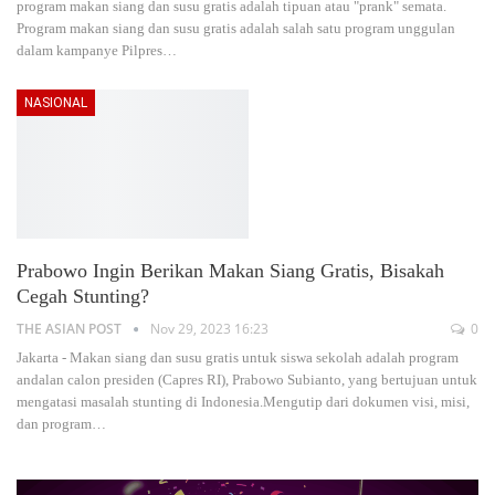
program makan siang dan susu gratis adalah tipuan atau "prank" semata.
Program makan siang dan susu gratis adalah salah satu program unggulan
dalam kampanye Pilpres
…
NASIONAL
Prabowo Ingin Berikan Makan Siang Gratis, Bisakah
Cegah Stunting?
THE ASIAN POST
Nov 29, 2023 16:23
0
Jakarta - Makan siang dan susu gratis untuk siswa sekolah adalah program
andalan calon presiden (Capres RI), Prabowo Subianto, yang bertujuan untuk
mengatasi masalah stunting di Indonesia.Mengutip dari dokumen visi, misi,
dan program
…