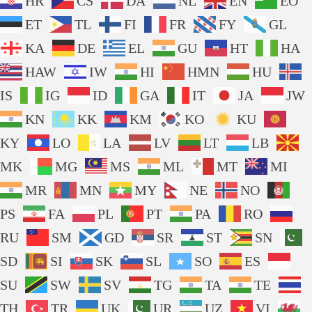
HR
CS
DA
NL
EN
EO
ET
TL
FI
FR
FY
GL
KA
DE
EL
GU
HT
HA
HAW
IW
HI
HMN
HU
IS
IG
ID
GA
IT
JA
JW
KN
KK
KM
KO
KU
KY
LO
LA
LV
LT
LB
MK
MG
MS
ML
MT
MI
MR
MN
MY
NE
NO
PS
FA
PL
PT
PA
RO
RU
SM
GD
SR
ST
SN
SD
SI
SK
SL
SO
ES
SU
SW
SV
TG
TA
TE
TH
TR
UK
UR
UZ
VI