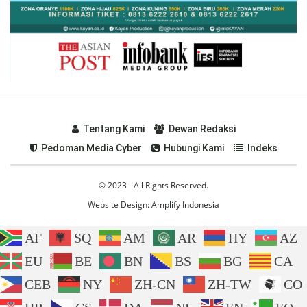
Tentang Kami
Dewan Redaksi
Pedoman Media Cyber
Hubungi Kami
Indeks
© 2023 - All Rights Reserved.
Website Design:
Amplify Indonesia
AF
SQ
AM
AR
HY
AZ
EU
BE
BN
BS
BG
CA
CEB
NY
ZH-CN
ZH-TW
CO