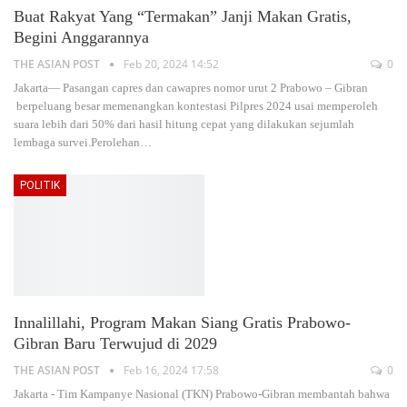
Buat Rakyat Yang “Termakan” Janji Makan Gratis,
Begini Anggarannya
THE ASIAN POST
Feb 20, 2024 14:52
0
Jakarta— Pasangan capres dan cawapres nomor urut 2 Prabowo – Gibran
berpeluang besar memenangkan kontestasi Pilpres 2024 usai memperoleh
suara lebih dari 50% dari hasil hitung cepat yang dilakukan sejumlah
lembaga survei.Perolehan
…
POLITIK
Innalillahi, Program Makan Siang Gratis Prabowo-
Gibran Baru Terwujud di 2029
THE ASIAN POST
Feb 16, 2024 17:58
0
Jakarta - Tim Kampanye Nasional (TKN) Prabowo-Gibran membantah bahwa