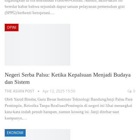
digaungkan di era kekuasaan Prabowo-Gibran. Namun, akhir-akhir ini
beredar kabar bahwa sejumlah dapur satuan pelayanan pemenuhan gizi
(SPPG) berhenti beroperasi.
…
OPINI
Negeri Serba Palsu: Ketika Kepalsuan Menjadi Budaya
dan Sistem
THE ASIAN POST
Apr 12, 2025 15:50
0
Oleh Yazid Bindar, Guru Besar Institute Teknologi BandungJanji Palsu Para
Pemimpin, Retorika Tanpa RealisasiPemimpin di negeri ini lihai merangkai
kata-kata indah penuh harapan, namun kosong isi. Janji ditebar saat
kampanye,
…
EKONOMI