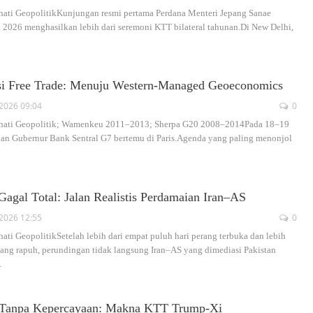
hati GeopolitikKunjungan resmi pertama Perdana Menteri Jepang Sanae
i 2026 menghasilkan lebih dari seremoni KTT bilateral tahunan.Di New Delhi,
usi Free Trade: Menuju Western-Managed Geoeconomics
2026 09:04
0
erhati Geopolitik; Wamenkeu 2011–2013; Sherpa G20 2008–2014Pada 18–19
an Gubernur Bank Sentral G7 bertemu di Paris.Agenda yang paling menonjol
agal Total: Jalan Realistis Perdamaian Iran–AS
2026 12:55
0
ati GeopolitikSetelah lebih dari empat puluh hari perang terbuka dan lebih
 yang rapuh, perundingan tidak langsung Iran–AS yang dimediasi Pakistan
…
 Tanpa Kepercayaan: Makna KTT Trump-Xi