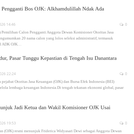
 Pengganti Bos OJK: Alkhamdulillah Ndak Ada
026 14:46
0
el) Pemilihan Calon Pengganti Anggota Dewan Komisioner Otoritas Jasa
gumumkan 20 nama calon yang lolos seleksi administratif, termasuk
el ADK OJK
…
r, Pasar Tunggu Kepastian di Tengah Isu Danantara
2026 22:24
0
a pejabat Otoritas Jasa Keuangan (OJK) dan Bursa Efek Indonesia (BEI)
 kelola lembaga keuangan Indonesia.Di tengah tekanan ekonomi global, pasar
itunjuk Jadi Ketua dan Wakil Komisioner OJK Usai
2026 19:53
0
an (OJK) resmi menunjuk Friderica Widyasari Dewi sebagai Anggota Dewan