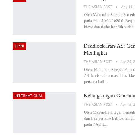
THE ASIAN POST
May 11, 
Oleh Mahendra Siregar, Pemerh
pada 14–15 Mei 2026 di Beijin
biaya dan risiko konflik sudah
Deadlock Iran-AS: Genc
OPINI
Meningkat
THE ASIAN POST
Apr 29, 
Oleh: Mahendra Siregar, Pemerh
AS dan Israel memasuki hari ke
pertama kali
…
Kelangsungan Gencata
INTERNATIONAL
THE ASIAN POST
Apr 13, 
Oleh Mahendra Siregar, Pemerh
dan Iran pertama kali bertemu
pada 7 April.
…