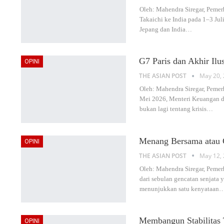
Oleh: Mahendra Siregar, Pemer
Takaichi ke India pada 1–3 Jul
Jepang dan India
…
G7 Paris dan Akhir Il
OPINI
THE ASIAN POST
May 20, 
Oleh: Mahendra Siregar, Pem
Mei 2026, Menteri Keuangan d
bukan lagi tentang krisis
…
Menang Bersama atau G
OPINI
THE ASIAN POST
May 12, 
Oleh: Mahendra Siregar, Pemerh
dari sebulan gencatan senjata
menunjukkan satu kenyataan
Membangun Stabilitas
OPINI