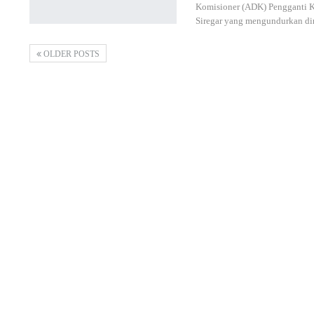
Komisioner (ADK) Pengganti 
Siregar yang mengundurkan di
OLDER POSTS