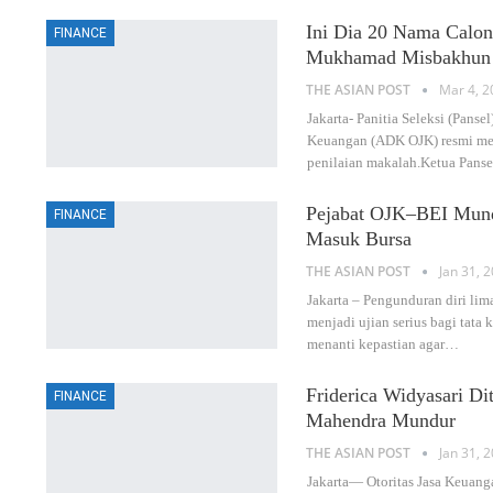
Ini Dia 20 Nama Calon
FINANCE
Mukhamad Misbakhun
THE ASIAN POST
Mar 4, 2
Jakarta- Panitia Seleksi (Pans
Keuangan (ADK OJK) resmi men
penilaian makalah.Ketua Pans
Pejabat OJK–BEI Mundu
FINANCE
Masuk Bursa
THE ASIAN POST
Jan 31, 
Jakarta – Pengunduran diri lim
menjadi ujian serius bagi tata
menanti kepastian agar
…
Friderica Widyasari D
FINANCE
Mahendra Mundur
THE ASIAN POST
Jan 31, 
Jakarta— Otoritas Jasa Keuang