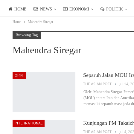
HOME
NEWS
EKONOMI
POLITIK
Home
Mahendra Siregar
LIFESTYLE
ASIANPOSTTV
Browsing Tag
Mahendra Siregar
Separuh Jalan MOU I
OPINI
THE ASIAN POST
Jul 14, 2
Oleh: Mahendra Siregar, Pe
(MOU) antara Iran dan Amerika 
memasuki separuh masa jeda d
Kunjungan PM Takaichi 
INTERNATIONAL
THE ASIAN POST
Jul 4, 20