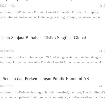
2026 11:08
0
ati GeopolitikPertemuan Presiden Donald Trump dan Presiden Xi Jinping
g dibutuhkan bukan karena kedua negara saling percaya, melainkan karena
…
atan Senjata Bertahan, Risiko Stagflasi Global
2026 09:02
0
ati GeopolitikHari Rabu tanggal 29 April ini, gencatan senjata Iran dengan
tujuh sejak diperpanjang oleh Presiden Donald Trump, atau hari ke-21 sejak
n Senjata dan Perkembangan Politik-Ekonomi AS
2026 19:01
0
ati GeopolitikPada akhir minggu lalu di Islamabad, Pakistan, Tim Runding AS
 memanfaatkan periode 2 minggu gencatan senjata yang disepakati kedua pihak