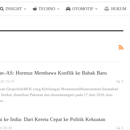
INSIGHT
TECHNO
OTOMOTIF
HUKUM
ran–AS: Hormuz Membawa Konflik ke Babak Baru
026 15:19
0
merhati GeopolitikMOU yang Kehilangan MomentumMemorandum Islamabad
Serikat, dimediasi Pakistan dan ditandatangani pada 17 Juni 2026, kini
ua
…
ke India: Dari Kereta Cepat ke Politik Kekuatan
26 06:38
0