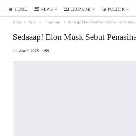
HOME
NEWS
EKONOMI
POLITIK
Home
News
International
Sedaaap! Elon Musk Sebut Penasihat Presiden
LIFESTYLE
ASIANPOSTTV
Sedaaap! Elon Musk Sebut Penasiha
On
Apr 9, 2025 11:59