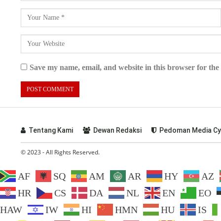
Save my name, email, and website in this browser for the
Tentang Kami
Dewan Redaksi
Pedoman Media Cy
© 2023 - All Rights Reserved.
AF
SQ
AM
AR
HY
AZ
HR
CS
DA
NL
EN
EO
HAW
IW
HI
HMN
HU
IS