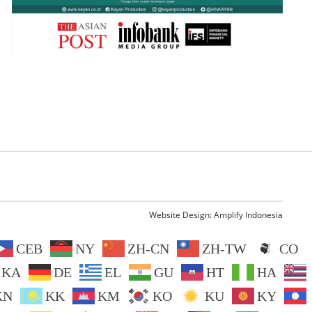
Website Design:
Amplify Indonesia
CEB
NY
ZH-CN
ZH-TW
CO
KA
DE
EL
GU
HT
HA
KN
KK
KM
KO
KU
KY