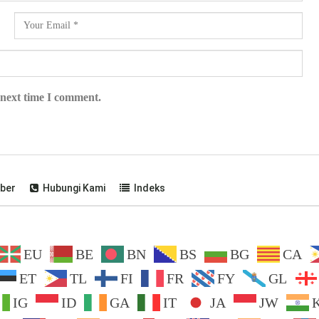
 next time I comment.
ber
Hubungi Kami
Indeks
EU
BE
BN
BS
BG
CA
ET
TL
FI
FR
FY
GL
IG
ID
GA
IT
JA
JW