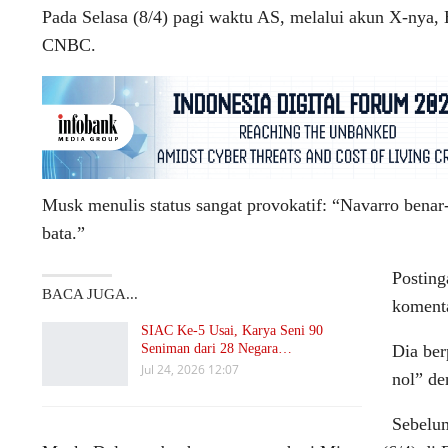
Pada Selasa (8/4) pagi waktu AS, melalui akun X-nya,
CNBC.
Musk menulis status sangat provokatif: “Navarro benar-
bata.”
Posting
BACA JUGA...
komenta
SIAC Ke-5 Usai, Karya Seni 90
Seniman dari 28 Negara…
Dia ber
Jul 24, 2026 12:07
nol” de
Sebelum