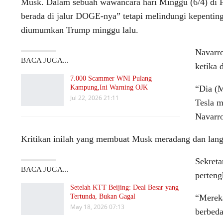
Musk. Dalam sebuah wawancara hari Minggu (6/4) di 
berada di jalur DOGE-nya” tetapi melindungi kepentinga
diumumkan Trump minggu lalu.
Navarro
BACA JUGA...
ketika 
7.000 Scammer WNI Pulang
Kampung,Ini Warning OJK
“Dia (M
Jul 22, 2026 21:11
Tesla m
Navarro
Kritikan inilah yang membuat Musk meradang dan lan
Sekreta
BACA JUGA...
perteng
Setelah KTT Beijing: Deal Besar yang
Tertunda, Bukan Gagal
“Mereka
May 18, 2026 07:13
berbeda