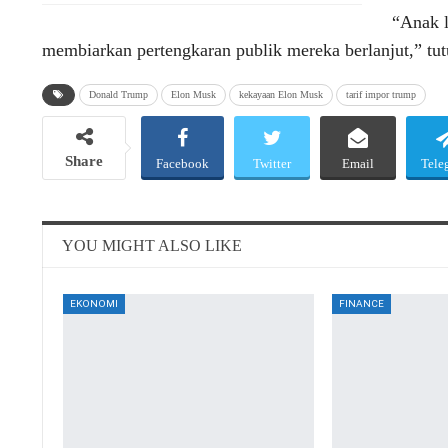
“Anak l
membiarkan pertengkaran publik mereka berlanjut,” t
Donald Trump
Elon Musk
kekayaan Elon Musk
tarif impor trump
Share
Facebook
Twitter
Email
Tele
YOU MIGHT ALSO LIKE
EKONOMI
FINANCE