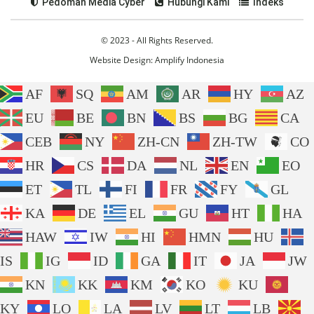
Pedoman Media Cyber
Hubungi Kami
Indeks
© 2023 - All Rights Reserved.
Website Design:
Amplify Indonesia
AF
SQ
AM
AR
HY
AZ
EU
BE
BN
BS
BG
CA
CEB
NY
ZH-CN
ZH-TW
CO
HR
CS
DA
NL
EN
EO
ET
TL
FI
FR
FY
GL
KA
DE
EL
GU
HT
HA
HAW
IW
HI
HMN
HU
IS
IG
ID
GA
IT
JA
JW
KN
KK
KM
KO
KU
KY
LO
LA
LV
LT
LB