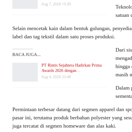
Aug 7, 2026 15:30
Teknolo
satuan 
Selain mencetak kain dalam bentuk gulungan, penyedia 
label dan tag tekstil dalam satu proses produksi.
Dari si
BACA JUGA...
mengad
PT Rintis Sejahtera Hadirkan Prima
hingga 
Awards 2026 dengan…
masih m
Aug 4, 2026 22:48
Dalam p
sementa
Permintaan terbesar datang dari segmen apparel dan s
pasar ini, terutama produk berbahan polyester yang se
juga tercatat di segmen homeware dan alas kaki.