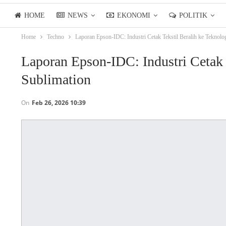
HOME
NEWS
EKONOMI
POLITIK
Home
Techno
Laporan Epson-IDC: Industri Cetak Tekstil Beralih ke Teknol
LIFESTYLE
ASIANPOSTTV
Laporan Epson-IDC: Industri Cetak 
Sublimation
On
Feb 26, 2026 10:39