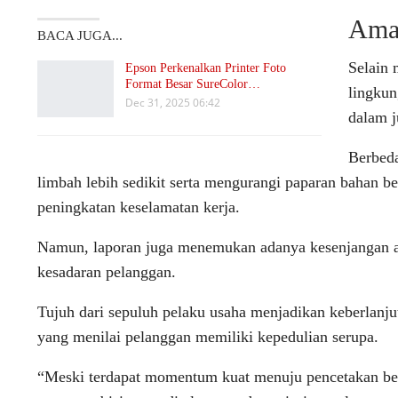
Ama
BACA JUGA...
Selain 
Epson Perkenalkan Printer Foto
Format Besar SureColor…
lingkun
Dec 31, 2025 06:42
dalam j
Berbeda
limbah lebih sedikit serta mengurangi paparan bahan
peningkatan keselamatan kerja.
Namun, laporan juga menemukan adanya kesenjangan an
kesadaran pelanggan.
Tujuh dari sepuluh pelaku usaha menjadikan keberlanjut
yang menilai pelanggan memiliki kepedulian serupa.
“Meski terdapat momentum kuat menuju pencetakan ber