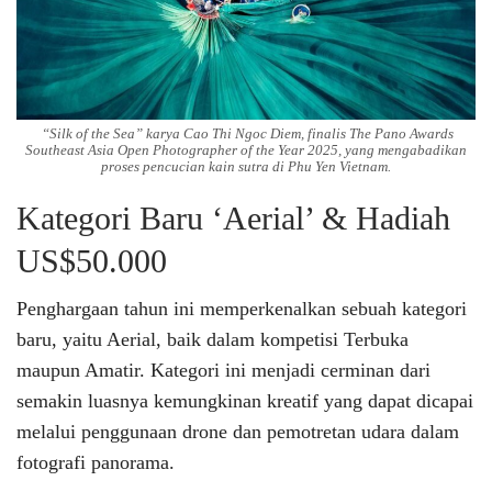
“Silk of the Sea” karya Cao Thi Ngoc Diem, finalis The Pano Awards
Southeast Asia Open Photographer of the Year 2025, yang mengabadikan
proses pencucian kain sutra di Phu Yen Vietnam.
Kategori Baru ‘Aerial’ & Hadiah
US$50.000
Penghargaan tahun ini memperkenalkan sebuah kategori
baru, yaitu Aerial, baik dalam kompetisi Terbuka
maupun Amatir. Kategori ini menjadi cerminan dari
semakin luasnya kemungkinan kreatif yang dapat dicapai
melalui penggunaan drone dan pemotretan udara dalam
fotografi panorama.