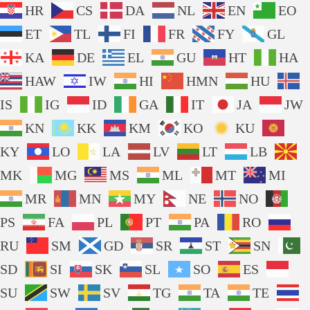
HR
CS
DA
NL
EN
EO
ET
TL
FI
FR
FY
GL
KA
DE
EL
GU
HT
HA
HAW
IW
HI
HMN
HU
IS
IG
ID
GA
IT
JA
JW
KN
KK
KM
KO
KU
KY
LO
LA
LV
LT
LB
MK
MG
MS
ML
MT
MI
MR
MN
MY
NE
NO
PS
FA
PL
PT
PA
RO
RU
SM
GD
SR
ST
SN
SD
SI
SK
SL
SO
ES
SU
SW
SV
TG
TA
TE