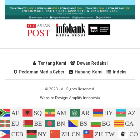
Tentang Kami
Dewan Redaksi
Pedoman Media Cyber
Hubungi Kami
Indeks
© 2023 - All Rights Reserved.
Website Design:
Amplify Indonesia
AF
SQ
AM
AR
HY
AZ
EU
BE
BN
BS
BG
CA
CEB
NY
ZH-CN
ZH-TW
CO