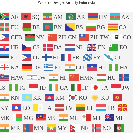
Website Design:
Amplify Indonesia
AF
SQ
AM
AR
HY
AZ
EU
BE
BN
BS
BG
CA
CEB
NY
ZH-CN
ZH-TW
CO
HR
CS
DA
NL
EN
EO
ET
TL
FI
FR
FY
GL
KA
DE
EL
GU
HT
HA
HAW
IW
HI
HMN
HU
IS
IG
ID
GA
IT
JA
JW
KN
KK
KM
KO
KU
KY
LO
LA
LV
LT
LB
MK
MG
MS
ML
MT
MI
MR
MN
MY
NE
NO