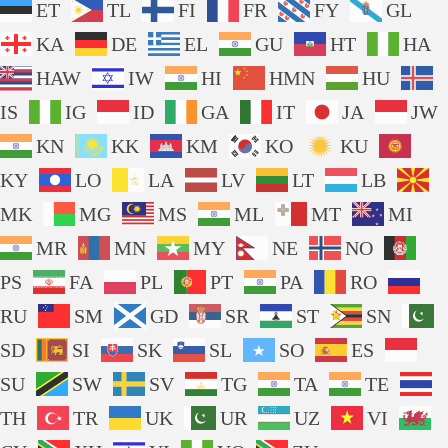
ET
TL
FI
FR
FY
GL
KA
DE
EL
GU
HT
HA
HAW
IW
HI
HMN
HU
IS
IG
ID
GA
IT
JA
JW
KN
KK
KM
KO
KU
KY
LO
LA
LV
LT
LB
MK
MG
MS
ML
MT
MI
MR
MN
MY
NE
NO
PS
FA
PL
PT
PA
RO
RU
SM
GD
SR
ST
SN
SD
SI
SK
SL
SO
ES
SU
SW
SV
TG
TA
TE
TH
TR
UK
UR
UZ
VI