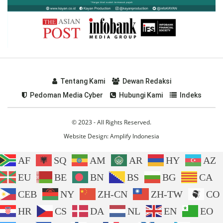
Tentang Kami
Dewan Redaksi
Pedoman Media Cyber
Hubungi Kami
Indeks
© 2023 - All Rights Reserved.
Website Design:
Amplify Indonesia
AF
SQ
AM
AR
HY
AZ
EU
BE
BN
BS
BG
CA
CEB
NY
ZH-CN
ZH-TW
CO
HR
CS
DA
NL
EN
EO