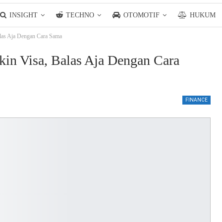
INSIGHT
TECHNO
OTOMOTIF
HUKUM
alas Aja Dengan Cara Sama
kin Visa, Balas Aja Dengan Cara
FINANCE