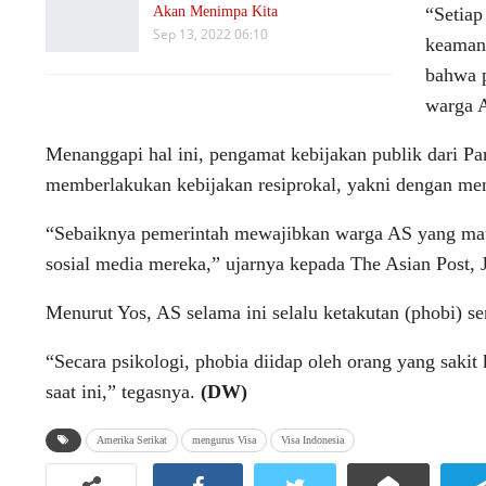
Akan Menimpa Kita
“Setiap
Sep 13, 2022 06:10
keaman
bahwa 
warga A
Menanggapi hal ini, pengamat kebijakan publik dari Pan
memberlakukan kebijakan resiprokal, yakni dengan me
“Sebaiknya pemerintah mewajibkan warga AS yang mau 
sosial media mereka,” ujarnya kepada The Asian Post, 
Menurut Yos, AS selama ini selalu ketakutan (phobi) sen
“Secara psikologi, phobia diidap oleh orang yang saki
saat ini,” tegasnya.
(DW)
Amerika Serikat
mengurus Visa
Visa Indonesia