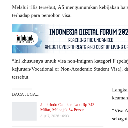
Melalui rilis tersebut, AS mengumumkan kebijakan bar
terhadap para pemohon visa.
“Ini khususnya untuk visa non-imigran kategori F (pela
kejuruan/Vocational or Non-Academic Student Visa), dan 
tersebut.
Langkah
BACA JUGA...
keamana
Jamkrindo Catatkan Laba Rp 743
Miliar, Melonjak 34 Persen
“Visa A
Aug 7, 2026 16:03
sebagai