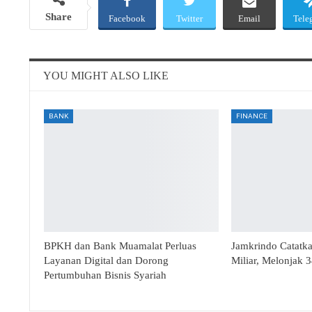
Share
Facebook
Twitter
Email
Tele
YOU MIGHT ALSO LIKE
BANK
FINANCE
BPKH dan Bank Muamalat Perluas
Jamkrindo Catatk
Layanan Digital dan Dorong
Miliar, Melonjak 
Pertumbuhan Bisnis Syariah