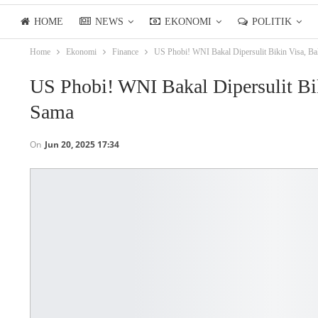
HOME
NEWS
EKONOMI
POLITIK
Home
Ekonomi
Finance
US Phobi! WNI Bakal Dipersulit Bikin Visa, B
LIFESTYLE
ASIANPOSTTV
US Phobi! WNI Bakal Dipersulit Bi
Sama
On
Jun 20, 2025 17:34