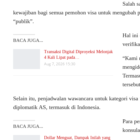
Salah s
kewajiban bagi semua pemohon visa untuk mengubah pe
“publik”.
Hal ini
BACA JUGA...
verifika
Transaksi Digital Diproyeksi Melonjak
4 Kali Lipat pada…
“Kami 
Aug 7, 2026 15:30
mengide
Termasu
tersebut
Selain itu, penjadwalan wawancara untuk kategori visa 
diplomatik AS, termasuk di Indonesia.
Para pe
BACA JUGA...
konsula
Dollar Menguat, Dampak Inilah yang