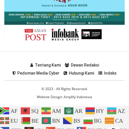
Tentang Kami
Dewan Redaksi
Pedoman Media Cyber
Hubungi Kami
Indeks
© 2023 - All Rights Reserved.
Website Design:
Amplify Indonesia
AF
SQ
AM
AR
HY
AZ
EU
BE
BN
BS
BG
CA