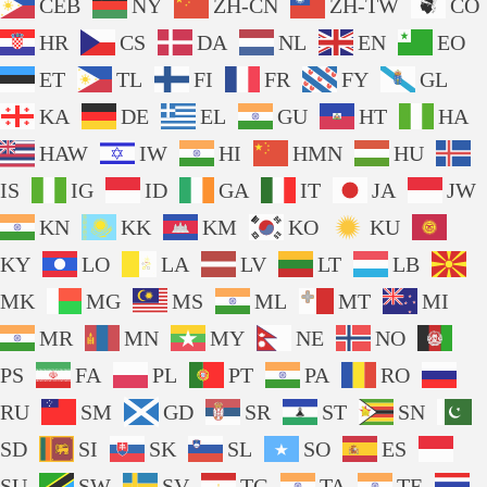
CEB
NY
ZH-CN
ZH-TW
CO
HR
CS
DA
NL
EN
EO
ET
TL
FI
FR
FY
GL
KA
DE
EL
GU
HT
HA
HAW
IW
HI
HMN
HU
IS
IG
ID
GA
IT
JA
JW
KN
KK
KM
KO
KU
KY
LO
LA
LV
LT
LB
MK
MG
MS
ML
MT
MI
MR
MN
MY
NE
NO
PS
FA
PL
PT
PA
RO
RU
SM
GD
SR
ST
SN
SD
SI
SK
SL
SO
ES
SU
SW
SV
TG
TA
TE