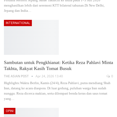
Perdana Menteri Jepang Sanae Takaichi ke India pada 1–3 Juli 2026
menghasilkan lebih dari seremoni KTT bilateral tahunan.Di New Delhi,
Jepang dan India
…
INTERNATIONAL
Sambutan untuk Pengkhianat: Ketika Reza Pahlavi Minta
Takhta, Rakyat Kasih Tomat Busuk
THE ASIAN POST
Apr 24, 2026 13:40
0
Highlights:Waktu Berlin, Kamis (24/4), Reza Pahlavi, putra mendiang Shah
Iran, datang ke acara diaspora. Di luar gedung, puluhan warga Iran sudah
nunggu. Reza dicerca makian, serta dilempari benda keras dan saus tomat
yang
…
OPINI