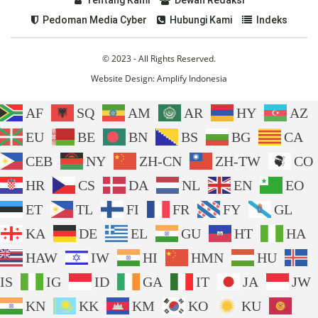
Pedoman Media Cyber
Hubungi Kami
Indeks
© 2023 - All Rights Reserved.
Website Design:
Amplify Indonesia
AF
SQ
AM
AR
HY
AZ
EU
BE
BN
BS
BG
CA
CEB
NY
ZH-CN
ZH-TW
CO
HR
CS
DA
NL
EN
EO
ET
TL
FI
FR
FY
GL
KA
DE
EL
GU
HT
HA
HAW
IW
HI
HMN
HU
IS
IG
ID
GA
IT
JA
JW
KN
KK
KM
KO
KU