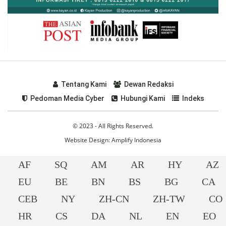
Tentang Kami
Dewan Redaksi
Pedoman Media Cyber
Hubungi Kami
Indeks
© 2023 - All Rights Reserved.
Website Design:
Amplify Indonesia
AF
SQ
AM
AR
HY
AZ
EU
BE
BN
BS
BG
CA
CEB
NY
ZH-CN
ZH-TW
CO
HR
CS
DA
NL
EN
EO