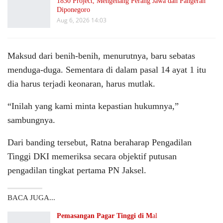
1830 Project, Mengenang Perang Jawa dan Pangeran
Diponegoro
Aug 6, 2026 14:03
Maksud dari benih-benih, menurutnya, baru sebatas
menduga-duga. Sementara di dalam pasal 14 ayat 1 itu
dia harus terjadi keonaran, harus mutlak.
“Inilah yang kami minta kepastian hukumnya,”
sambungnya.
Dari banding tersebut, Ratna beraharap Pengadilan
Tinggi DKI memeriksa secara objektif putusan
pengadilan tingkat pertama PN Jaksel.
BACA JUGA...
Pemasangan Pagar Tinggi di M
al