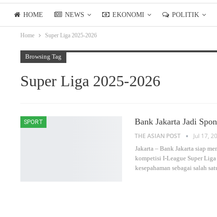
HOME
NEWS
EKONOMI
POLITIK
Home
Super Liga 2025-2026
LIFESTYLE
ASIANPOSTTV
Browsing Tag
Super Liga 2025-2026
Bank Jakarta Jadi Spon
SPORT
THE ASIAN POST
Jul 17, 2
Jakarta – Bank Jakarta siap m
kompetisi I-League Super Lig
kesepahaman sebagai salah sat