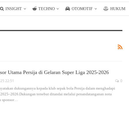
INSIGHT
TECHNO
OTOMOTIF
HUKUM
sor Utama Persija di Gelaran Super Liga 2025-2026
025 22:51
0
enyatakan dukungannya kepada klub sepak bola Persija dalam menghadapi
a 2025–2026.Dukungan tersebut ditandai melalui penandatanganan nota
u sponsor
…