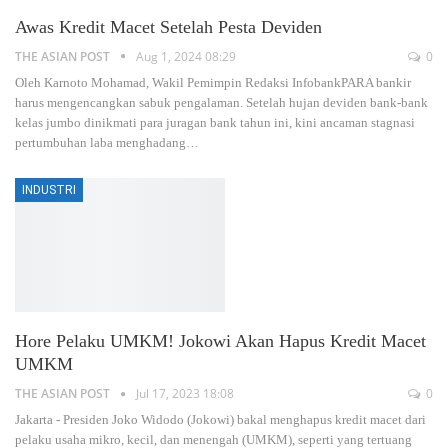
Awas Kredit Macet Setelah Pesta Deviden
THE ASIAN POST
Aug 1, 2024 08:29
0
Oleh Karnoto Mohamad, Wakil Pemimpin Redaksi InfobankPARA bankir
harus mengencangkan sabuk pengalaman. Setelah hujan deviden bank-bank
kelas jumbo dinikmati para juragan bank tahun ini, kini ancaman stagnasi
pertumbuhan laba menghadang
…
INDUSTRI
Hore Pelaku UMKM! Jokowi Akan Hapus Kredit Macet
UMKM
THE ASIAN POST
Jul 17, 2023 18:08
0
Jakarta - Presiden Joko Widodo (Jokowi) bakal menghapus kredit macet dari
pelaku usaha mikro, kecil, dan menengah (UMKM), seperti yang tertuang