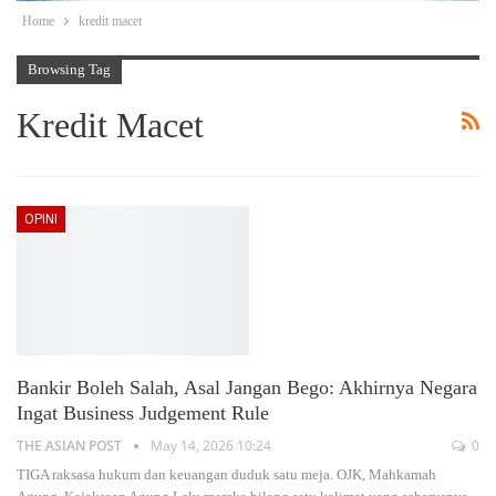
Home
kredit macet
Browsing Tag
Kredit Macet
OPINI
Bankir Boleh Salah, Asal Jangan Bego: Akhirnya Negara
Ingat Business Judgement Rule
THE ASIAN POST
May 14, 2026 10:24
0
TIGA raksasa hukum dan keuangan duduk satu meja. OJK, Mahkamah