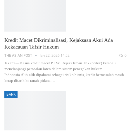
Kredit Macet Dikriminalisasi, Kejaksaan Akui Ada
Kekacauan Tafsir Hukum
THE ASIAN POST
Jan 22, 2026 14:52
0
Jakarta— Kasus kredit macet PT Sri Rejeki Isman Tbk (Sritex) kembali
menelanjangi persoalan laten dalam sistem penegakan hukum
Indonesia.Alih-alih dipahami sebagai risiko bisnis, kredit bermasalah masih
kerap ditarik ke ranah pidana.
…
BANK