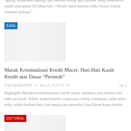
Agung, Kejaksaan Agung.Lalu mereka bilang satu kalimat yang seharusnya
sudah diucapkan 10 tahun lalu: “Kredit macet karena risiko bisnis, bukan
otomatis pidana.”
…
BANK
Marak Kriminalisasi Kredit Macet, Hati-Hati Kasih
Kredit atas Dasar “Perintah”
THE ASIAN POST
May 6, 2026 15:18
0
Highlights:Maraknya kriminalisasi kredit macet membuat para bankir sulit
tidur nyenyak. Sebab, bankir-bankir yang lurus, hidup sederhana, tidak neko-
neko, selalu berhati-hati, dan sangat taat prosedur, bisa dijerat kasus tindak
…
EDITORIAL