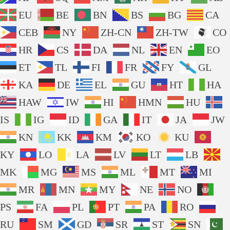
EU
BE
BN
BS
BG
CA
CEB
NY
ZH-CN
ZH-TW
CO
HR
CS
DA
NL
EN
EO
ET
TL
FI
FR
FY
GL
KA
DE
EL
GU
HT
HA
HAW
IW
HI
HMN
HU
IS
IG
ID
GA
IT
JA
JW
KN
KK
KM
KO
KU
KY
LO
LA
LV
LT
LB
MK
MG
MS
ML
MT
MI
MR
MN
MY
NE
NO
PS
FA
PL
PT
PA
RO
RU
SM
GD
SR
ST
SN