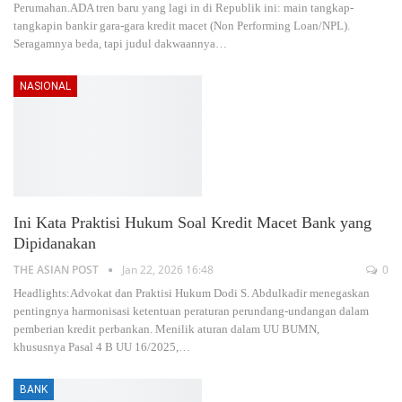
Perumahan.ADA tren baru yang lagi in di Republik ini: main tangkap-
tangkapin bankir gara-gara kredit macet (Non Performing Loan/NPL).
Seragamnya beda, tapi judul dakwaannya
…
NASIONAL
Ini Kata Praktisi Hukum Soal Kredit Macet Bank yang
Dipidanakan
THE ASIAN POST
Jan 22, 2026 16:48
0
Headlights:Advokat dan Praktisi Hukum Dodi S. Abdulkadir menegaskan
pentingnya harmonisasi ketentuan peraturan perundang-undangan dalam
pemberian kredit perbankan. Menilik aturan dalam UU BUMN,
khususnya Pasal 4 B UU 16/2025,
…
BANK