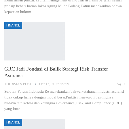
memastikan praktik capital management di industri asuransi berjalan sesuai
prinsip kehati-hatian.Jaksa Agung Muda Bidang Datun menekankan bahwa
kepastian hukum
…
FINANCE
GRC Jadi Fondasi di Balik Strategi Risk Transfer
Asuransi
THE ASIAN POST
Oct 15, 2025 19:15
0
Sorotan:Forum Indonesia Re menekankan bahwa ketahanan industri asuransi
tidak cukup hanya dengan modal besar.Praktisi menyoroti pentingnya
budaya tata kelola dan kerangka Governance, Risk, and Compliance (GRC)
yang kuat.
…
FINANCE