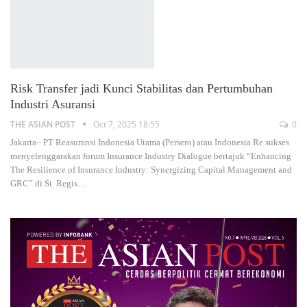
Risk Transfer jadi Kunci Stabilitas dan Pertumbuhan
Industri Asuransi
THE ASIAN POST
Oct 7, 2025 18:55
0
Jakarta– PT Reasuransi Indonesia Utama (Persero) atau Indonesia Re sukses
menyelenggarakan forum Insurance Industry Dialogue bertajuk “Enhancing
The Resilience of Insurance Industry: Synergizing Capital Management and
GRC” di St. Regis
…