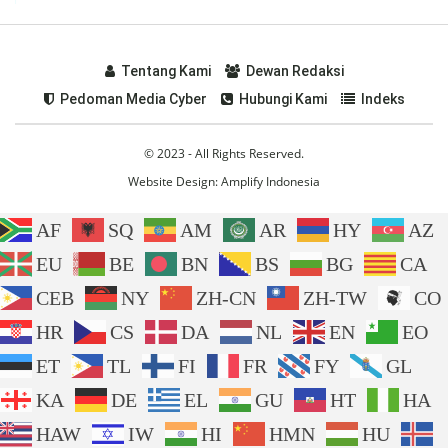
Tentang Kami
Dewan Redaksi
Pedoman Media Cyber
Hubungi Kami
Indeks
© 2023 - All Rights Reserved.
Website Design:
Amplify Indonesia
AF
SQ
AM
AR
HY
AZ
EU
BE
BN
BS
BG
CA
CEB
NY
ZH-CN
ZH-TW
CO
HR
CS
DA
NL
EN
EO
ET
TL
FI
FR
FY
GL
KA
DE
EL
GU
HT
HA
HAW
IW
HI
HMN
HU