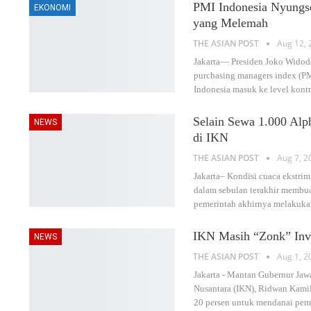
PMI Indonesia Nyungs
EKONOMI
yang Melemah
THE ASIAN POST
Aug 12, 
Jakarta— Presiden Joko Widod
purchasing managers index (PM
Indonesia masuk ke level kontr
Selain Sewa 1.000 Alp
NEWS
di IKN
THE ASIAN POST
Aug 7, 2
Jakarta– Kondisi cuaca ekstri
dalam sebulan terakhir membuat
pemerintah akhirnya melakuka
IKN Masih “Zonk” Inve
NEWS
THE ASIAN POST
Aug 1, 2
Jakarta - Mantan Gubernur Jawa
Nusantara (IKN), Ridwan Kami
20 persen untuk mendanai pe