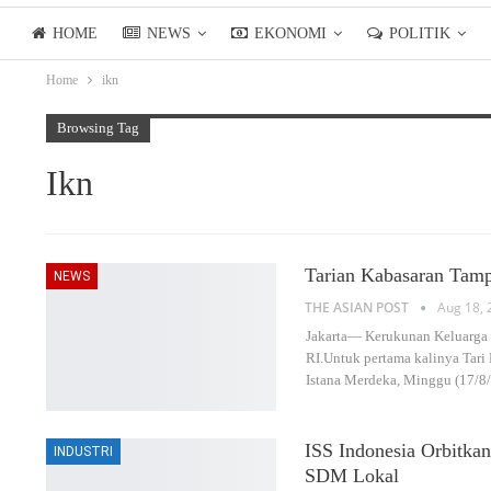
HOME
NEWS
EKONOMI
POLITIK
Home
ikn
LIFESTYLE
ASIANPOSTTV
Browsing Tag
Ikn
Tarian Kabasaran Tam
NEWS
THE ASIAN POST
Aug 18, 
Jakarta— Kerukunan Keluarga
RI.Untuk pertama kalinya Tari
Istana Merdeka, Minggu (17/8
ISS Indonesia Orbitka
INDUSTRI
SDM Lokal