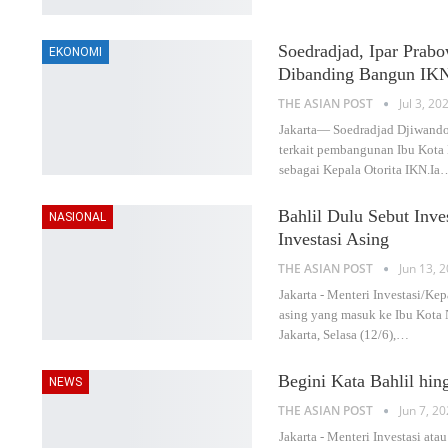
Soedradjad, Ipar Prab
EKONOMI
Dibanding Bangun IK
THE ASIAN POST
Jul 3, 20
Jakarta— Soedradjad Djiwand
terkait pembangunan Ibu Kota
sebagai Kepala Otorita IKN.Ia
Bahlil Dulu Sebut Inv
NASIONAL
Investasi Asing
THE ASIAN POST
Jun 13, 
Jakarta - Menteri Investasi/K
asing yang masuk ke Ibu Kota 
Jakarta, Selasa (12/6),
…
Begini Kata Bahlil h
NEWS
THE ASIAN POST
Jun 7, 2
Jakarta - Menteri Investasi a