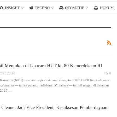
INSIGHT
TECHNO
OTOMOTIF
HUKUM
pil Memukau di Upacara HUT ke-80 Kemerdekaan RI
2025 23:20
0
 Kawanua (KKK) mencatat sejarah dalam Peringatan HUT ke-80 Kemerdekaan
 Kabasaran — tarian perang tradisional Minahasa — tampil megah di halaman
/2025)
…
n Cleaner Jadi Vice President, Kesuksesan Pemberdayaan