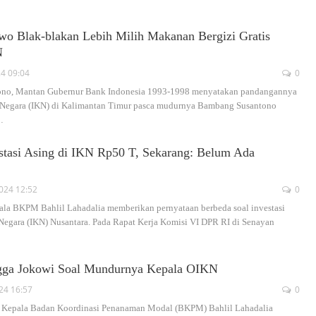
owo Blak-blakan Lebih Milih Makanan Bergizi Gratis
N
24 09:04
0
ono, Mantan Gubernur Bank Indonesia 1993-1998 menyatakan pandangannya
 Negara (IKN) di Kalimantan Timur pasca mudurnya Bambang Susantono
…
estasi Asing di IKN Rp50 T, Sekarang: Belum Ada
2024 12:52
0
epala BKPM Bahlil Lahadalia memberikan pernyataan berbeda soal investasi
Negara (IKN) Nusantara. Pada Rapat Kerja Komisi VI DPR RI di Senayan
ingga Jokowi Soal Mundurnya Kepala OIKN
024 16:57
0
tau Kepala Badan Koordinasi Penanaman Modal (BKPM) Bahlil Lahadalia