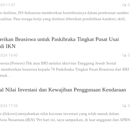
024 11:47
0
n fasilitas, ISS Indonesia memberikan kontribusinya dalam perekrutan sumber
litas. Para tenaga kerja yang direkrut diberikan pendidikan karakter, skill,
rikan Beasiswa untuk Paskibraka Tingkat Pusat Usai
di IKN
2024 14:40
0
esia (Persero) Tbk atau BRI melalui aktivitas Tanggung Jawab Sosial
 memberikan beasiswa kepada 76 Paskibraka Tingkat Pusat.Beasiswa dari BRI
entuk
…
al Nilai Investasi dan Kewajiban Penggunaan Kendaraan
2024 17:56
0
 (Jokowi) menjabarkan nilai kucuran investasi yang telah masuk dalam
ta Nusantara (IKN)."Per hari ini, saya sampaikan, di luar anggaran dari APBN