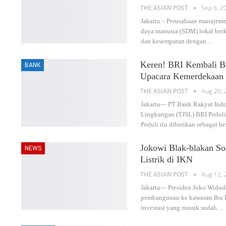
THE ASIAN POST
Sep 6, 2
Jakarta – Perusahaan manajeme
daya manusia (SDM) lokal berkua
dan kesempatan dengan
…
Keren! BRI Kembali Be
BANK
Upacara Kemerdekaan 
THE ASIAN POST
Aug 20, 
Jakarta— PT Bank Rakyat Indon
Lingkungan (TJSL) BRI Peduli
Peduli itu diberikan sebagai b
Jokowi Blak-blakan So
NEWS
Listrik di IKN
THE ASIAN POST
Aug 12, 
Jakarta— Presiden Joko Widodo
pembangunan ke kawasan Ibu Ko
investasi yang masuk sudah
…