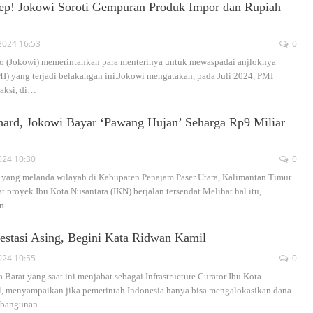
ep! Jokowi Soroti Gempuran Produk Impor dan Rupiah
2024 16:53
0
o (Jokowi) memerintahkan para menterinya untuk mewaspadai anjloknya
I) yang terjadi belakangan ini.Jokowi mengatakan, pada Juli 2024, PMI
aksi, di
…
hard, Jokowi Bayar ‘Pawang Hujan’ Seharga Rp9 Miliar
024 10:30
0
m yang melanda wilayah di Kabupaten Penajam Paser Utara, Kalimantan Timur
 proyek Ibu Kota Nusantara (IKN) berjalan tersendat.Melihat hal itu,
n
…
stasi Asing, Begini Kata Ridwan Kamil
024 10:55
0
 Barat yang saat ini menjabat sebagai Infrastructure Curator Ibu Kota
l, menyampaikan jika pemerintah Indonesia hanya bisa mengalokasikan dana
mbangunan
…