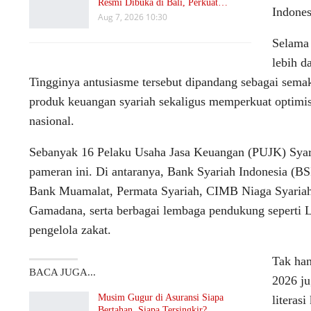
Resmi Dibuka di Bali, Perkuat…
Indones
Aug 7, 2026 10:30
Selama 
lebih d
Tingginya antusiasme tersebut dipandang sebagai sema
produk keuangan syariah sekaligus memperkuat optimis
nasional.
Sebanyak 16 Pelaku Usaha Jasa Keuangan (PUJK) Syariah
pameran ini. Di antaranya, Bank Syariah Indonesia (BS
Bank Muamalat, Permata Syariah, CIMB Niaga Syaria
Gamadana, serta berbagai lembaga pendukung seperti
pengelola zakat.
Tak ha
BACA JUGA...
2026 ju
Musim Gugur di Asuransi Siapa
literas
Bertahan, Siapa Tersingkir?