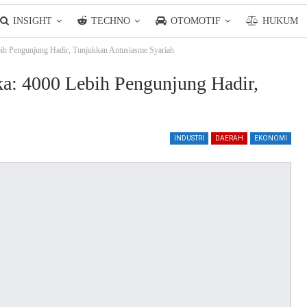
INSIGHT
TECHNO
OTOMOTIF
HUKUM
ih Pengunjung Hadir, Tunjukkan Antusiasme Syariah
a: 4000 Lebih Pengunjung Hadir,
INDUSTRI
DAERAH
EKONOMI