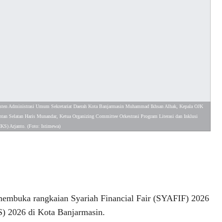
sisten Administrasi Umum Sekretariat Daerah Kota Banjarmasin Muhammad Ikhsan Alhak, Kepala OJK 
an Selatan Haris Munandar, Ketua Organizing Committee Orkestrasi Program Literasi dan Inklusi 
KS) Arjanto. (Foto: Istimewa)
buka rangkaian Syariah Financial Fair (SYAFIF) 2026
) 2026 di Kota Banjarmasin.