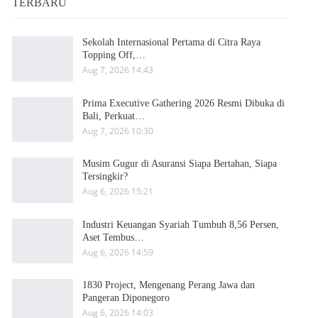
TERBARU
Sekolah Internasional Pertama di Citra Raya
Topping Off,…
Aug 7, 2026 14:43
Prima Executive Gathering 2026 Resmi Dibuka di
Bali, Perkuat…
Aug 7, 2026 10:30
Musim Gugur di Asuransi Siapa Bertahan, Siapa
Tersingkir?
Aug 6, 2026 15:21
Industri Keuangan Syariah Tumbuh 8,56 Persen,
Aset Tembus…
Aug 6, 2026 14:59
1830 Project, Mengenang Perang Jawa dan
Pangeran Diponegoro
Aug 6, 2026 14:03