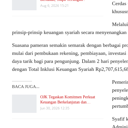
Cerdas 
Aug 6, 2026 15:21
khususn
Melalui
prinsip-prinsip keuangan syariah secara menyenangkan se
Suasana pameran semakin semarak dengan berbagai pro
mulai dari pembukaan rekening, pembiayaan, investasi 
daya tarik bagi para pengunjung. Dalam 2 hari penyel
dengan Total Inklusi Keuangan Syariah Rp2,707,615,6
Pemerin
BACA JUGA...
penyel
OJK Tegaskan Komitmen Perkuat
peningk
Keuangan Berkelanjutan dan…
pertumb
Jun 30, 2026 12:35
Syafif 
Adminis