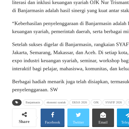
literasi dan inklusi keuangan syariah OJK Nur Trisma
di Banjarmasin adalah hasil sinergi yang kuat antar stak
“Keberhasilan penyelenggaraan di Banjarmasin adalah has
keuangan syariah, pemerintah daerah, serta berbagai m
Setelah sukses digelar di Banjarmasin, rangkaian SYAFI
Jakarta, Semarang, Makassar, dan Aceh. Di setiap kota
expo industri keuangan syariah, seminar, workshop bag
interaktif bagi pelajar, mahasiswa, komunitas, dan kelu
Berbagai hadiah menarik juga telah disiapkan, termasu
penyelenggaraan. SW
Banjarmasin
ekonomi syariah
EKSiS 2026
OJK
SYAFIF 2026
Share
Facebook
Twitter
Email
Tele