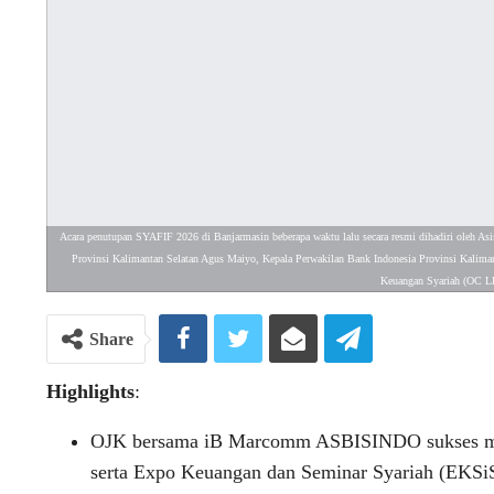
Acara penutupan SYAFIF 2026 di Banjarmasin beberapa waktu lalu secara resmi dihadiri oleh A
Provinsi Kalimantan Selatan Agus Maiyo, Kepala Perwakilan Bank Indonesia Provinsi Kalimant
Keuangan Syariah (OC LI
Share
Highlights
:
OJK bersama iB Marcomm ASBISINDO sukses mem
serta Expo Keuangan dan Seminar Syariah (EKSiS