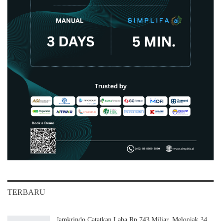
TERBARU
Jamkrindo Catatkan Laba Rp 743 Miliar, Melonjak 34