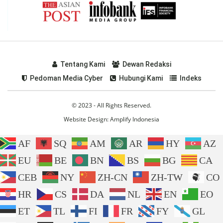
Tentang Kami
Dewan Redaksi
Pedoman Media Cyber
Hubungi Kami
Indeks
© 2023 - All Rights Reserved.
Website Design:
Amplify Indonesia
AF
SQ
AM
AR
HY
AZ
EU
BE
BN
BS
BG
CA
CEB
NY
ZH-CN
ZH-TW
CO
HR
CS
DA
NL
EN
EO
ET
TL
FI
FR
FY
GL