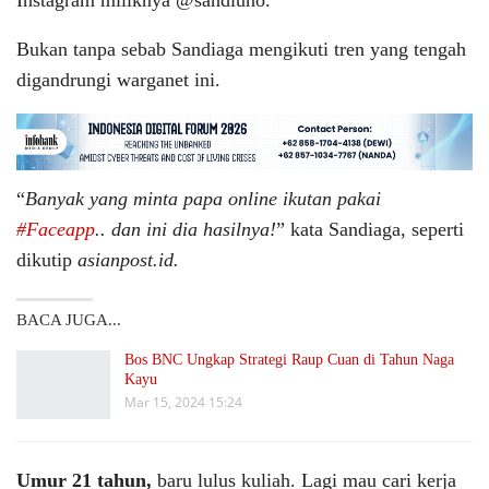
Instagram miliknya @sandiuno.
Bukan tanpa sebab Sandiaga mengikuti tren yang tengah
digandrungi warganet ini.
“
Banyak yang minta papa online ikutan pakai
#Faceapp
.. dan ini dia hasilnya!
” kata Sandiaga, seperti
dikutip
asianpost.id.
BACA JUGA...
Bos BNC Ungkap Strategi Raup Cuan di Tahun Naga
Kayu
Mar 15, 2024 15:24
Umur 21 tahun,
baru lulus kuliah. Lagi mau cari kerja