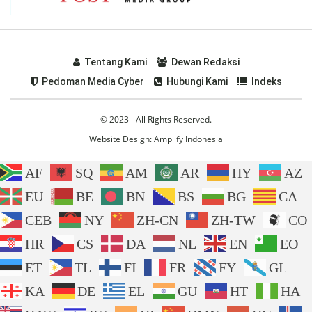
Tentang Kami
Dewan Redaksi
Pedoman Media Cyber
Hubungi Kami
Indeks
© 2023 - All Rights Reserved.
Website Design:
Amplify Indonesia
AF
SQ
AM
AR
HY
AZ
EU
BE
BN
BS
BG
CA
CEB
NY
ZH-CN
ZH-TW
CO
HR
CS
DA
NL
EN
EO
ET
TL
FI
FR
FY
GL
KA
DE
EL
GU
HT
HA