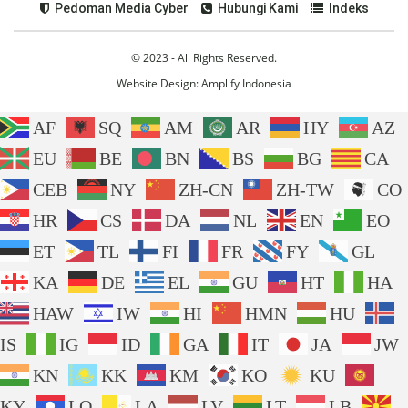
Pedoman Media Cyber
Hubungi Kami
Indeks
© 2023 - All Rights Reserved.
Website Design:
Amplify Indonesia
AF
SQ
AM
AR
HY
AZ
EU
BE
BN
BS
BG
CA
CEB
NY
ZH-CN
ZH-TW
CO
HR
CS
DA
NL
EN
EO
ET
TL
FI
FR
FY
GL
KA
DE
EL
GU
HT
HA
HAW
IW
HI
HMN
HU
IS
IG
ID
GA
IT
JA
JW
KN
KK
KM
KO
KU
KY
LO
LA
LV
LT
LB